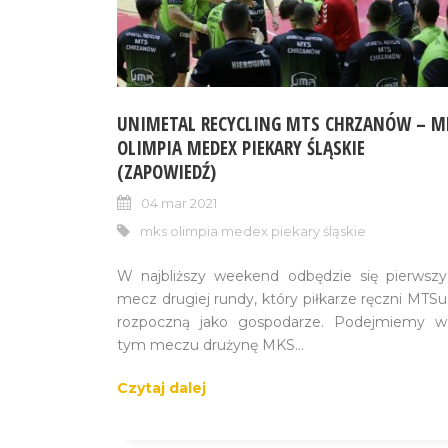
UNIMETAL RECYCLING MTS CHRZANÓW – M
OLIMPIA MEDEX PIEKARY ŚLĄSKIE
(ZAPOWIEDŹ)
04 mar 2021
mks olimpia medex piekary śląskie
W najbliższy weekend odbędzie się pierwszy
mecz drugiej rundy, który piłkarze ręczni MTSu
rozpoczną jako gospodarze. Podejmiemy w
tym meczu drużynę MKS...
Czytaj dalej