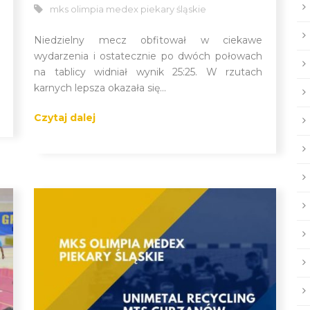
mks olimpia medex piekary śląskie
Niedzielny mecz obfitował w ciekawe
wydarzenia i ostatecznie po dwóch połowach
na tablicy widniał wynik 25:25. W rzutach
karnych lepsza okazała się...
Czytaj dalej