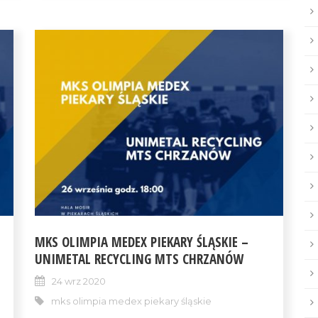
MKS OLIMPIA MEDEX PIEKARY ŚLĄSKIE –
UNIMETAL RECYCLING MTS CHRZANÓW
24 wrz 2020
mks olimpia medex piekary śląskie