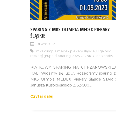
SPARING Z MKS OLIMPIA MEDEX PIEKARY
ŚLĄSKIE
01 wrz 2023
mks olimpia medex piekary śląskie
,
I liga piłki
ręcznej grupa d
,
sparing
,
ZAWODNICY
,
chrzanów
PIĄTKOWY SPARING NA CHRZANOWSKIEJ
HALI Widzimy się już ..r. Rozegramy sparing z
MKS Olimpia MEDEX Piekary Śląskie START:
Janusza Kusocińskiego 2. 32-500...
Czytaj dalej