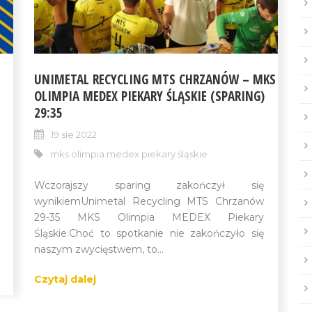
UNIMETAL RECYCLING MTS CHRZANÓW – MKS
OLIMPIA MEDEX PIEKARY ŚLĄSKIE (SPARING)
29:35
19 sie 2022
mks olimpia medex piekary śląskie
Wczorajszy sparing zakończył się
wynikiemUnimetal Recycling MTS Chrzanów
29-35 MKS Olimpia MEDEX Piekary
Śląskie.Choć to spotkanie nie zakończyło się
naszym zwycięstwem, to...
Czytaj dalej