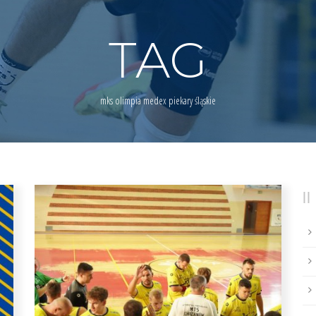
TAG
mks olimpia medex piekary śląskie