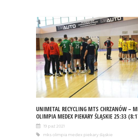
UNIMETAL RECYCLING MTS CHRZANÓW – M
OLIMPIA MEDEX PIEKARY ŚLĄSKIE 25:33 (8:1
19 paź 2021
mks olimpia medex piekary śląskie