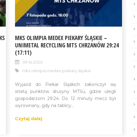
KS
MKS OLIMPIA MEDEX PIEKARY ŚLĄSKIE –
UNIMETAL RECYCLING MTS CHRZANÓW 29:24
(17:11)
09 lis 2020
mks olimpia medex piekary śląskie
Wyjazd do Piekar Śląskich zakończył się
stratą punktów drużyny MTSu, gdzie ulegli
gospodarzom 29:24. Do 12 minuty mecz był
wyrównany, gdy na tablicy...
Czytaj dalej