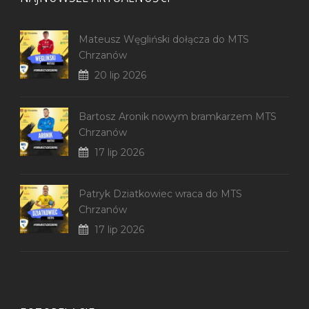
Mateusz Węgliński dołącza do MTS
Chrzanów
20 lip 2026
Bartosz Aronik nowym bramkarzem MTS
Chrzanów
17 lip 2026
Patryk Dziatkowiec wraca do MTS
Chrzanów
17 lip 2026