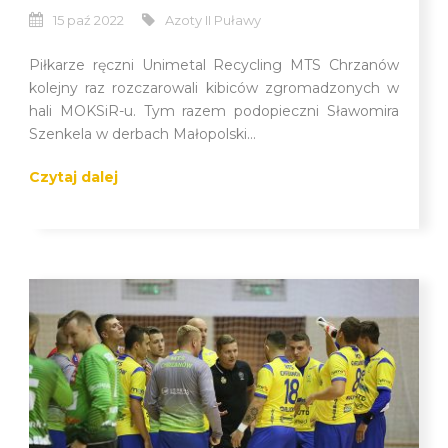
15 paź 2022
Azoty II Puławy
Piłkarze ręczni Unimetal Recycling MTS Chrzanów
kolejny raz rozczarowali kibiców zgromadzonych w
hali MOKSiR-u. Tym razem podopieczni Sławomira
Szenkela w derbach Małopolski...
Czytaj dalej