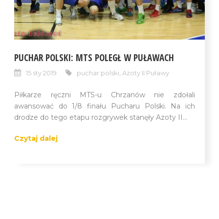
PUCHAR POLSKI: MTS POLEGŁ W PUŁAWACH
15 sty 2019
puchar polski
,
Azoty II Puławy
Piłkarze ręczni MTS-u Chrzanów nie zdołali
awansować do 1/8 finału Pucharu Polski. Na ich
drodze do tego etapu rozgrywek stanęły Azoty II...
Czytaj dalej