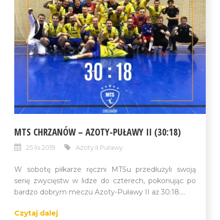
MTS CHRZANÓW – AZOTY-PUŁAWY II (30:18)
25 lis 2019
Azoty II Puławy
W sobotę piłkarze ręczni MTSu przedłużyli swoją
serię zwycięstw w lidze do czterech, pokonując po
bardzo dobrym meczu Azoty-Puławy II aż 30:18....
Czytaj dalej