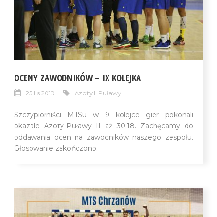
OCENY ZAWODNIKÓW – IX KOLEJKA
25 lis 2019
Azoty II Puławy
Szczypiorniści MTSu w 9 kolejce gier pokonali
okazale Azoty-Puławy II aż 30:18. Zachęcamy do
oddawania ocen na zawodników naszego zespołu.
Głosowanie zakończono.