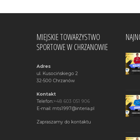
MIEJSKIE TOWARZYSTWO
NAJN
SPORTOWE W CHRZANOWIE
Adres
ul. Kusocińskiego 2
32-500 Chrzanów
Kontakt
Telefon:
+48 603 051 906
E-mail: mts1997@interia.pl
Zapraszamy do kontaktu