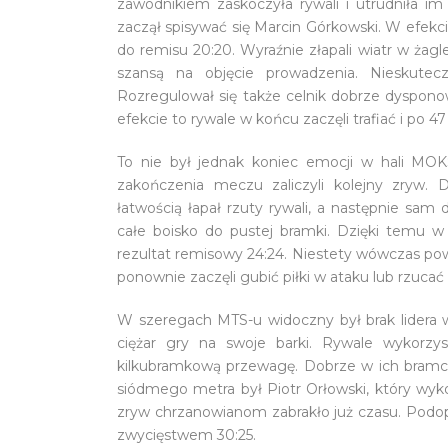
zawodnikiem zaskoczyła rywali i utrudniła i
zaczął spisywać się Marcin Górkowski. W efekc
do remisu 20:20. Wyraźnie złapali wiatr w żagle 
szansą na objęcie prowadzenia. Nieskutecz
Rozregulował się także celnik dobrze dyspon
efekcie to rywale w końcu zaczęli trafiać i po 4
To nie był jednak koniec emocji w hali MOK
zakończenia meczu zaliczyli kolejny zryw. 
łatwością łapał rzuty rywali, a następnie sam 
całe boisko do pustej bramki. Dzięki temu w
rezultat remisowy 24:24. Niestety wówczas powt
ponownie zaczęli gubić piłki w ataku lub rzucać 
W szeregach MTS-u widoczny był brak lidera 
ciężar gry na swoje barki. Rywale wykorzy
kilkubramkową przewagę. Dobrze w ich bramce 
siódmego metra był Piotr Orłowski, który wyk
zryw chrzanowianom zabrakło już czasu. Podo
zwycięstwem 30:25.