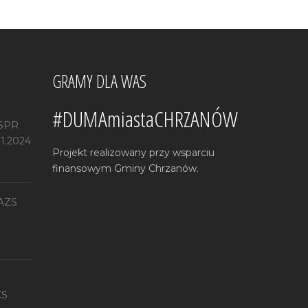
GRAMY DLA WAS
#DUMAmiastaCHRZANÓW
 SPR
11.2024
Projekt realizowany przy wsparciu
finansowym Gminy Chrzanów.
 AZS
CS