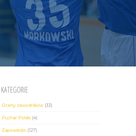
KATEGORIE
Oceny zawodników
(33)
Puchar Polski
(4)
Zapowiedzi
(127)