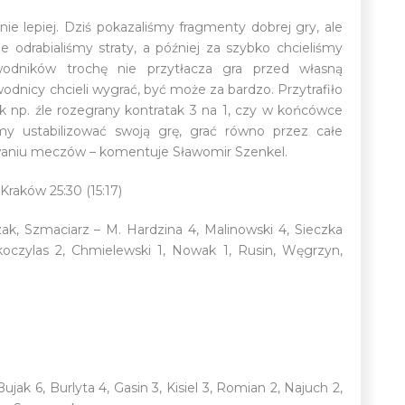
e lepiej. Dziś pokazaliśmy fragmenty dobrej gry, ale
ie odrabialiśmy straty, a później za szybko chcieliśmy
odników trochę nie przytłacza gra przed własną
odnicy chcieli wygrać, być może za bardzo. Przytrafiło
k np. źle rozegrany kontratak 3 na 1, czy w końcówce
y ustabilizować swoją grę, grać równo przez całe
aniu meczów – komentuje Sławomir Szenkel.
aków 25:30 (15:17)
ak, Szmaciarz – M. Hardzina 4, Malinowski 4, Sieczka
 Skoczylas 2, Chmielewski 1, Nowak 1, Rusin, Węgrzyn,
ak 6, Burlyta 4, Gasin 3, Kisiel 3, Romian 2, Najuch 2,