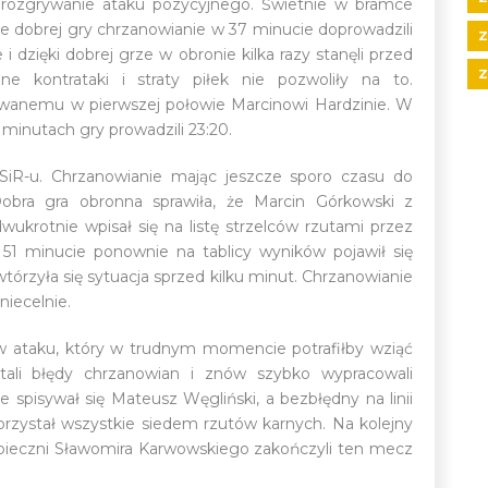
m rozgrywanie ataku pozycyjnego. Świetnie w bramce
ie dobrej gry chrzanowianie w 37 minucie doprowadzili
Z
i dzięki dobrej grze w obronie kilka razy stanęli przed
Z
ne kontrataki i straty piłek nie pozwoliły na to.
owanemu w pierwszej połowie Marcinowi Hardzinie. W
7 minutach gry prowadzili 23:20.
SiR-u. Chrzanowianie mając jeszcze sporo czasu do
Dobra gra obronna sprawiła, że Marcin Górkowski z
dwukrotnie wpisał się na listę strzelców rzutami przez
 51 minucie ponownie na tablicy wyników pojawił się
órzyła się sytuacja sprzed kilku minut. Chrzanowianie
niecelnie.
w ataku, który w trudnym momencie potrafiłby wziąć
stali błędy chrzanowian i znów szybko wypracowali
spisywał się Mateusz Węgliński, a bezbłędny na linii
orzystał wszystkie siedem rzutów karnych. Na kolejny
pieczni Sławomira Karwowskiego zakończyli ten mecz