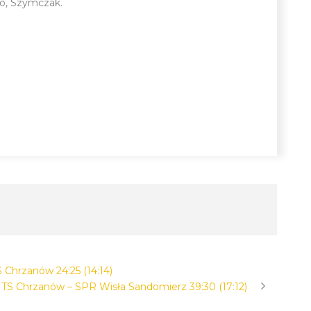
ło, Szymczak.
Chrzanów 24:25 (14:14)
TS Chrzanów – SPR Wisła Sandomierz 39:30 (17:12)