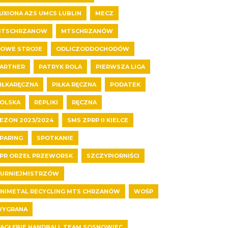
UXIONA AZS UMCS LUBLIN
MECZ
MTSCHRZANOW
MTSCHRZANÓW
OWE STROJE
ODLICZODDOCHODÓW
ARTNER
PATRYK ROLA
PIERWSZA LIGA
IŁKARĘCZNA
PIŁKA RĘCZNA
PODATEK
OLSKA
REPLIKI
RĘCZNA
EZON 2023/2024
SMS ZPRP II KIELCE
PARING
SPOTKANIE
PR ORZEŁ PRZEWORSK
SZCZYPIORNIŚCI
URNIEJMISTRZÓW
NIMETAL RECYCLING MTS CHRZANÓW
WOŚP
YGRANA
AGŁĘBIE HANDBALL TEAM SOSNOWIEC