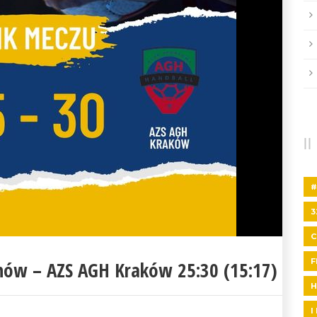
#
3
F
nów – AZS AGH Kraków 25:30 (15:17)
H
I