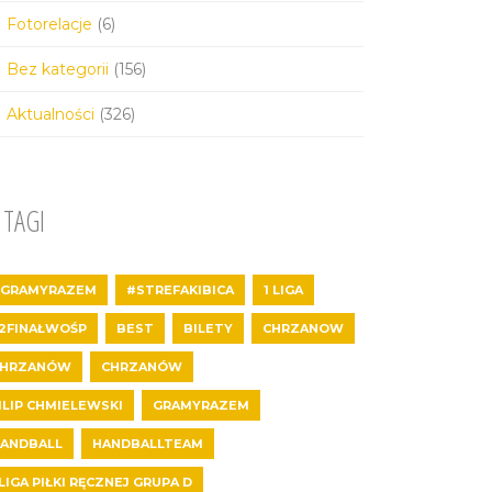
Fotorelacje
(6)
Bez kategorii
(156)
Aktualności
(326)
TAGI
GRAMYRAZEM
#STREFAKIBICA
1 LIGA
2FINAŁWOŚP
BEST
BILETY
CHRZANOW
CHRZANÓW
CHRZANÓW
ILIP CHMIELEWSKI
GRAMYRAZEM
ANDBALL
HANDBALLTEAM
 LIGA PIŁKI RĘCZNEJ GRUPA D