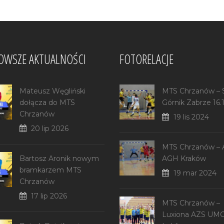
OWSZE AKTUALNOŚCI
FOTORELACJE
Mateusz Węgliński
MTS Chrzanów –
dołącza do MTS
Górnik Zabrze 16.
Chrzanów
19 lis 2024
20 lip 2026
MTS Chrzanów –
Bartosz Aronik nowym
AGH Kraków
bramkarzem MTS
19 mar 2024
Chrzanów
17 lip 2026
MTS Chrzanów –
Luxiona AZS UM