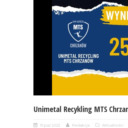
Unimetal Recykling MTS Chrza
15 paź 2022
Redakcja
Aktualności