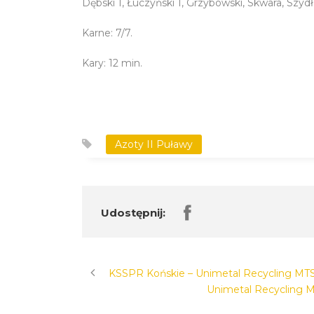
Dębski 1, Łuczyński 1, Grzybowski, Skwara, Szyd
Karne: 7/7.
Kary: 12 min.
Azoty II Puławy
Udostępnij:
KSSPR Końskie – Unimetal Recycling MTS 
Unimetal Recycling M