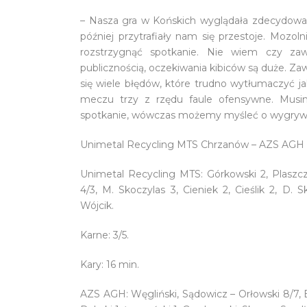
– Nasza gra w Końskich wyglądała zdecydowani
później przytrafiały nam się przestoje. Mozoln
rozstrzygnąć spotkanie. Nie wiem czy zaw
publicznością, oczekiwania kibiców są duże. Zaw
się wiele błędów, które trudno wytłumaczyć ja
meczu trzy z rzędu faule ofensywne. Musim
spotkanie, wówczas możemy myśleć o wygryw
Unimetal Recycling MTS Chrzanów – AZS AGH Kr
Unimetal Recycling MTS: Górkowski 2, Plaszcz
4/3, M. Skoczylas 3, Cieniek 2, Cieślik 2, D.
Wójcik.
Karne: 3/5.
Kary: 16 min.
AZS AGH: Węgliński, Sądowicz – Orłowski 8/7, Buj