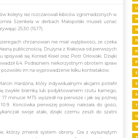
L
nów kolejny raz rozczarowali kibiców zgromadzonych w
omira Szenkela w derbach Małopolski musieli uznać
rywając 25:30 (15:17).
N
P
zeregach chrzanowian nie miał wątpliwości, że czeka
własną publicznością. Drużyna z Krakowa od pierwszych
P
spisywali się Konrad Kisiel oraz Piotr Orłowski. Dzięki
P
owadził 6:4. Podrażnieni niekorzystnym obrotem spraw
o pozwoliło im na wyprowadzenie kilku kontrataków.
S
rcin Hardzina, który indywidualnymi akcjami potrafił
S
 się zwykle bramką lub podyktowaniem rzutu karnego,
S
17 minucie MTS wyszedł na pierwsze i jak się później
0:9. Końcówka pierwszej połowy należała do gości,
T
ykańczali swoje ataki, dzięki czemu zeszli do szatni
U
W
e, którzy zmienili system obrony. Gra z wysuniętym
Z