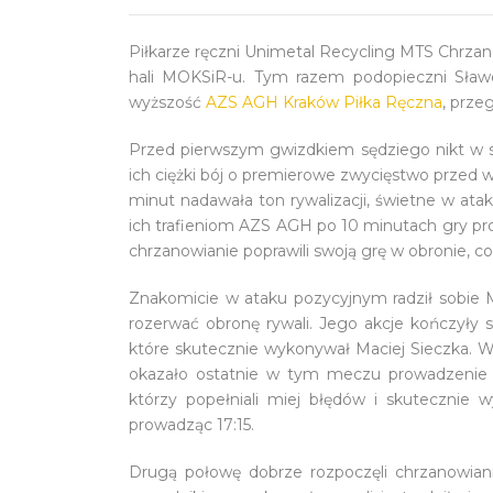
Piłkarze ręczni Unimetal Recycling MTS Chrza
hali MOKSiR-u. Tym razem podopieczni Sław
wyższość
AZS AGH Kraków Piłka Ręczna
, przeg
Przed pierwszym gwizdkiem sędziego nikt w s
ich ciężki bój o premierowe zwycięstwo przed 
minut nadawała ton rywalizacji, świetne w ataku 
ich trafieniom AZS AGH po 10 minutach gry pr
chrzanowianie poprawili swoją grę w obronie, c
Znakomicie w ataku pozycyjnym radził sobie Ma
rozerwać obronę rywali. Jego akcje kończyły
które skutecznie wykonywał Maciej Sieczka. W 
okazało ostatnie w tym meczu prowadzenie 1
którzy popełniali miej błędów i skutecznie w
prowadząc 17:15.
Drugą połowę dobrze rozpoczęli chrzanowiani