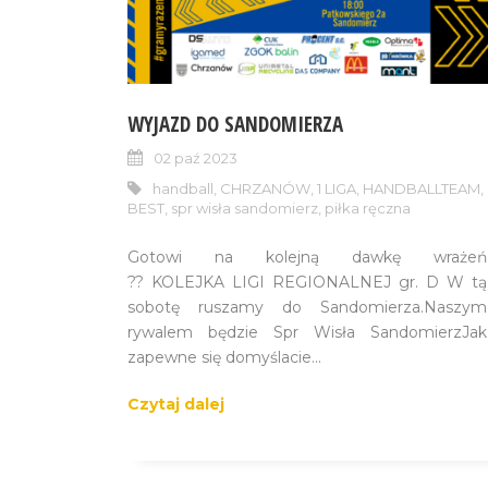
WYJAZD DO SANDOMIERZA
02 paź 2023
handball
,
CHRZANÓW
,
1 LIGA
,
HANDBALLTEAM
,
BEST
,
spr wisła sandomierz
,
piłka ręczna
Gotowi na kolejną dawkę wrażeń
?? KOLEJKA LIGI REGIONALNEJ gr. D W tą
sobotę ruszamy do Sandomierza.Naszym
rywalem będzie Spr Wisła SandomierzJak
zapewne się domyślacie...
Czytaj dalej