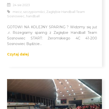
24 sie 2023
mecz
,
szczypiorniści
,
Zagłębie Handball Team
Sosnowiec
,
handball
GOTOWI NA KOLEJNY SPARING ? Widzimy się już
..r. Rozegramy sparing z Zagłębie Handball Team
Sosnowiec START: Żeromskiego 4C 41-200
Sosnowiec Bądźcie...
Czytaj dalej