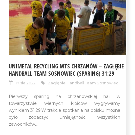
UNIMETAL RECYCLING MTS CHRZANÓW – ZAGŁĘBIE
HANDBALL TEAM SOSNOWIEC (SPARING) 31:29
17 sie 2022
Zagłębie Handball Team Sosnowiec
Pierwszy sparing na chrzanowskiej hali w
towarzystwie wiernych kibiców wygrywamy
wynikiem 31:29.W trakcie spotkania na boisku można
było zobaczyć umiejętności wszystkich
zawodników,...