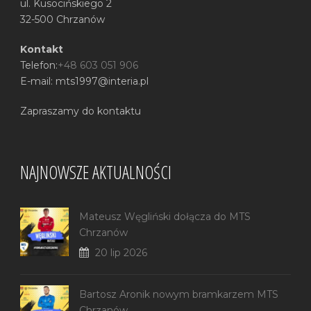
ul. Kusocińskiego 2
32-500 Chrzanów
Kontakt
Telefon:
+48 603 051 906
E-mail: mts1997@interia.pl
Zapraszamy do kontaktu
NAJNOWSZE AKTUALNOŚCI
Mateusz Węgliński dołącza do MTS
Chrzanów
20 lip 2026
Bartosz Aronik nowym bramkarzem MTS
Chrzanów