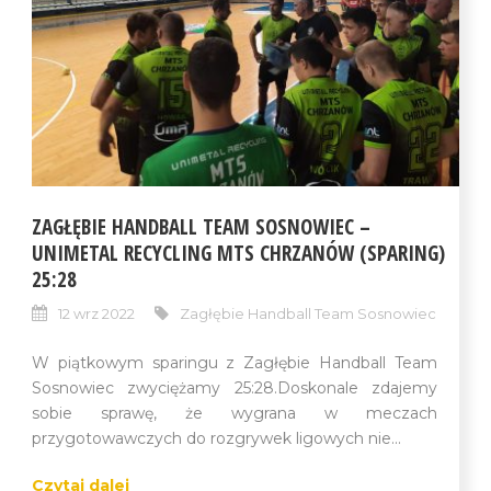
ZAGŁĘBIE HANDBALL TEAM SOSNOWIEC –
UNIMETAL RECYCLING MTS CHRZANÓW (SPARING)
25:28
12 wrz 2022
Zagłębie Handball Team Sosnowiec
W piątkowym sparingu z Zagłębie Handball Team
Sosnowiec zwyciężamy 25:28.Doskonale zdajemy
sobie sprawę, że wygrana w meczach
przygotowawczych do rozgrywek ligowych nie...
Czytaj dalej