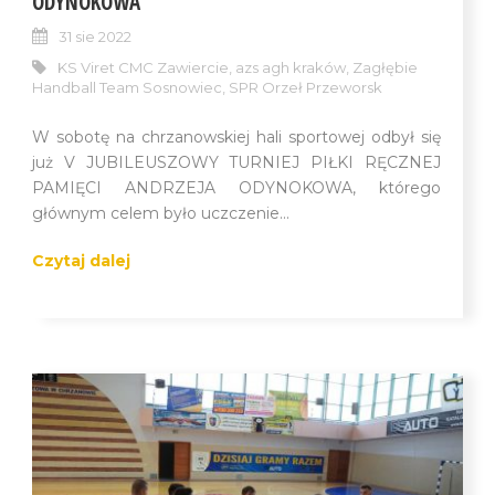
ODYNOKOWA
31 sie 2022
KS Viret CMC Zawiercie
,
azs agh kraków
,
Zagłębie
Handball Team Sosnowiec
,
SPR Orzeł Przeworsk
W sobotę na chrzanowskiej hali sportowej odbył się
już V JUBILEUSZOWY TURNIEJ PIŁKI RĘCZNEJ
PAMIĘCI ANDRZEJA ODYNOKOWA, którego
głównym celem było uczczenie...
Czytaj dalej