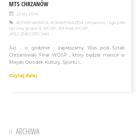
MTS CHRZANÓW
22 sty 2024
#STREFAKIBICA
,
#GRAMYRAZEM
,
chrzanow
,
I liga piłki
ręcznej grupa d
,
WOŚP
,
32FINAŁWOŚP
,
zRĘCZNEDZIECIAKI
Już .. o godzinie : zapraszamy Was pod Sztab
Chrzanowski Finał WOŚP , który będzie mieścił w
Miejski Ośrodek Kultury, Sportu i...
Czytaj dalej
ARCHIWA