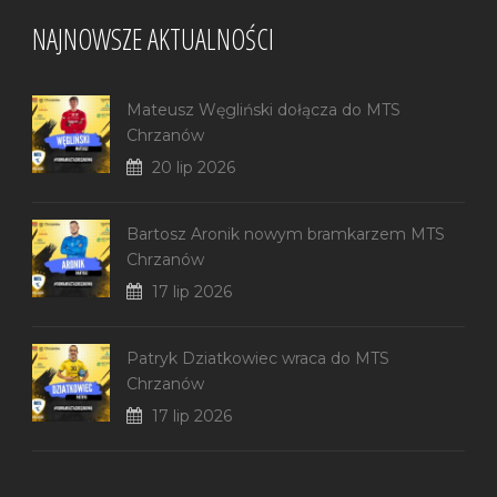
NAJNOWSZE AKTUALNOŚCI
Mateusz Węgliński dołącza do MTS
Chrzanów
20 lip 2026
Bartosz Aronik nowym bramkarzem MTS
Chrzanów
17 lip 2026
Patryk Dziatkowiec wraca do MTS
Chrzanów
17 lip 2026