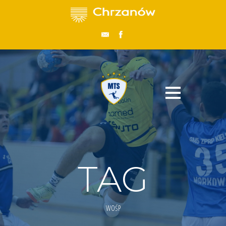
TAG
WOŚP