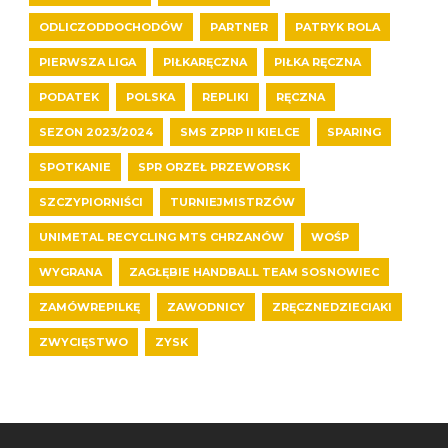
ODLICZODDOCHODÓW
PARTNER
PATRYK ROLA
PIERWSZA LIGA
PIŁKARĘCZNA
PIŁKA RĘCZNA
PODATEK
POLSKA
REPLIKI
RĘCZNA
SEZON 2023/2024
SMS ZPRP II KIELCE
SPARING
SPOTKANIE
SPR ORZEŁ PRZEWORSK
SZCZYPIORNIŚCI
TURNIEJMISTRZÓW
UNIMETAL RECYCLING MTS CHRZANÓW
WOŚP
WYGRANA
ZAGŁĘBIE HANDBALL TEAM SOSNOWIEC
ZAMÓWREPILKĘ
ZAWODNICY
ZRĘCZNEDZIECIAKI
ZWYCIĘSTWO
ZYSK