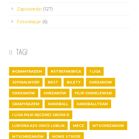
Zapowiedzi
(127)
Fotorelacje
(6)
TAGI
#GRAMYRAZEM
#STREFAKIBICA
1 LIGA
32FINAŁWOŚP
BEST
BILETY
CHRZANOW
CHRZANÓW
CHRZANÓW
FILIP CHMIELEWSKI
GRAMYRAZEM
HANDBALL
HANDBALLTEAM
I LIGA PIŁKI RĘCZNEJ GRUPA D
LUXIONA AZS UMCS LUBLIN
MECZ
MTSCHRZANOW
MTSCHRZANÓW
NOWE STROJE