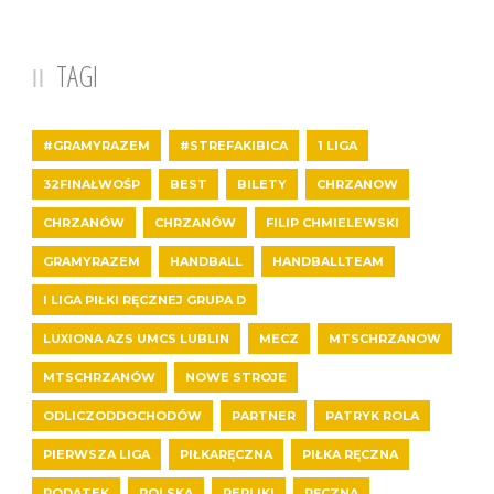
TAGI
#GRAMYRAZEM
#STREFAKIBICA
1 LIGA
32FINAŁWOŚP
BEST
BILETY
CHRZANOW
CHRZANÓW
CHRZANÓW
FILIP CHMIELEWSKI
GRAMYRAZEM
HANDBALL
HANDBALLTEAM
I LIGA PIŁKI RĘCZNEJ GRUPA D
LUXIONA AZS UMCS LUBLIN
MECZ
MTSCHRZANOW
MTSCHRZANÓW
NOWE STROJE
ODLICZODDOCHODÓW
PARTNER
PATRYK ROLA
PIERWSZA LIGA
PIŁKARĘCZNA
PIŁKA RĘCZNA
PODATEK
POLSKA
REPLIKI
RĘCZNA