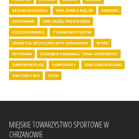
SEZON 2023/2024
SMS ZPRP II KIELCE
SPARING
SPOTKANIE
SPR ORZEŁ PRZEWORSK
SZCZYPIORNIŚCI
TURNIEJMISTRZÓW
UNIMETAL RECYCLING MTS CHRZANÓW
WOŚP
WYGRANA
ZAGŁĘBIE HANDBALL TEAM SOSNOWIEC
ZAMÓWREPILKĘ
ZAWODNICY
ZRĘCZNEDZIECIAKI
ZWYCIĘSTWO
ZYSK
MIEJSKIE TOWARZYSTWO SPORTOWE W
CHRZANOWIE