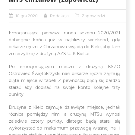
10 gru 2020
Redakcja
Zapowiedzi
Emocjonująca pierwsza runda sezonu 2020/2021
dobiegnie końca już w najbliższy weekend, gdy
piłkarze ręczni z Chrzanowa wyjadą do Kielc, aby tam
zmierzyć się z drużyną AZS UJK Kielce.
Po emocjonującym meczu z drużyną KSZO
Ostrowiec Świętokrzyski nasi piłkarze ręczni zajmują
piąte miejsce w tabeli. Z pewnością będą się bardzo
starać aby dopisać na swoje konto kolejne trzy
punkty.
Drużyna z Kielc zajmuje dziewiąte miejsce, jednak
różnica pomiędzy nimi a drużyną MTSu wynosi
zaledwie cztery punkty, dlatego będą starali się
wykorzystać do maksimum przewagę własnej hali i
postawią ciężkie warunki naszym piłkarzom ręcznym.