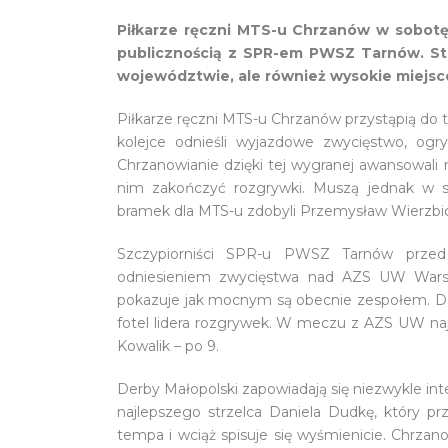
Piłkarze ręczni MTS-u Chrzanów w sobotę
publicznością z SPR-em PWSZ Tarnów. St
województwie, ale również wysokie miejs
Piłkarze ręczni MTS-u Chrzanów przystąpią do
kolejce odnieśli wyjazdowe zwycięstwo, og
Chrzanowianie dzięki tej wygranej awansowali n
nim zakończyć rozgrywki. Muszą jednak w 
bramek dla MTS-u zdobyli Przemysław Wierzbic 
Szczypiorniści SPR-u PWSZ Tarnów przed
odniesieniem zwycięstwa nad AZS UW Warsza
pokazuje jak mocnym są obecnie zespołem. Dzię
fotel lidera rozgrywek. W meczu z AZS UW naj
Kowalik – po 9.
Derby Małopolski zapowiadają się niezwykle int
najlepszego strzelca Daniela Dudkę, który prze
tempa i wciąż spisuje się wyśmienicie. Chrzan