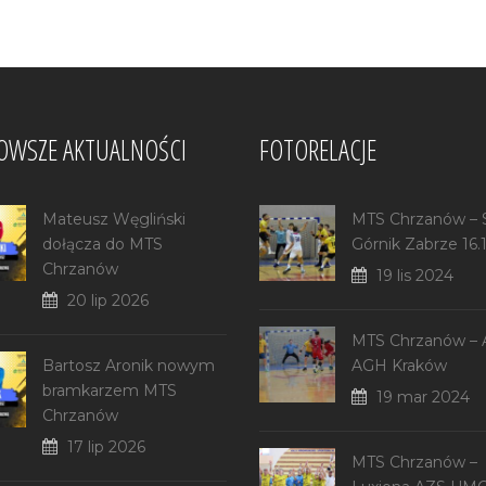
OWSZE AKTUALNOŚCI
FOTORELACJE
Mateusz Węgliński
MTS Chrzanów –
dołącza do MTS
Górnik Zabrze 16.
Chrzanów
19 lis 2024
20 lip 2026
MTS Chrzanów –
Bartosz Aronik nowym
AGH Kraków
bramkarzem MTS
19 mar 2024
Chrzanów
17 lip 2026
MTS Chrzanów –