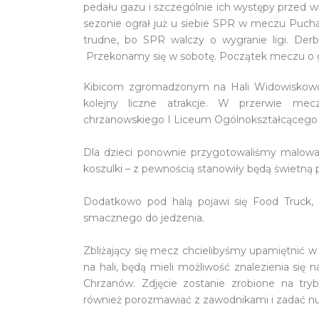
pedału gazu i szczególnie ich występy przed w
sezonie ograł już u siebie SPR w meczu Pucha
trudne, bo SPR walczy o wygranie ligi. Der
Przekonamy się w sobotę. Początek meczu o g
Kibicom zgromadzonym na Hali Widowiskowo-
kolejny liczne atrakcje. W przerwie me
chrzanowskiego I Liceum Ogólnokształcącego i
Dla dzieci ponownie przygotowaliśmy malowa
koszulki – z pewnością stanowiły będą świetną 
Dodatkowo pod halą pojawi się Food Truck,
smacznego do jedzenia.
Zbliżający się mecz chcielibyśmy upamiętnić w 
na hali, będą mieli możliwość znalezienia si
Chrzanów. Zdjęcie zostanie zrobione na tr
również porozmawiać z zawodnikami i zadać nur