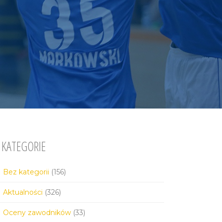
KATEGORIE
Bez kategorii
(156)
Aktualności
(326)
Oceny zawodników
(33)