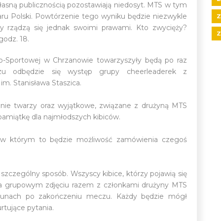
łasną publicznością pozostawiają niedosyt. MTS w tym
ru Polski. Powtórzenie tego wyniku będzie niezwykle
Z
by rządzą się jednak swoimi prawami. Kto zwycięży?
Z
odz. 18.
Sportowej w Chrzanowie towarzyszyły będą po raz
czu odbędzie się występ grupy cheerleaderek z
m. Stanisława Staszica.
nie twarzy oraz wyjątkowe, związane z drużyną MTS
pamiątkę dla najmłodszych kibiców.
 w którym to będzie możliwość zamówienia czegoś
szczególny sposób. Wszyscy kibice, którzy pojawią się
ę na grupowym zdjęciu razem z członkami drużyny MTS
ybunach po zakończeniu meczu. Każdy będzie mógł
tujące pytania.