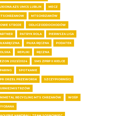
UXIONA AZS UMCS LUBLIN
MECZ
MTSCHRZANOW
MTSCHRZANÓW
OWE STROJE
ODLICZODDOCHODÓW
ARTNER
PATRYK ROLA
PIERWSZA LIGA
IŁKARĘCZNA
PIŁKA RĘCZNA
PODATEK
OLSKA
REPLIKI
RĘCZNA
EZON 2023/2024
SMS ZPRP II KIELCE
PARING
SPOTKANIE
PR ORZEŁ PRZEWORSK
SZCZYPIORNIŚCI
URNIEJMISTRZÓW
NIMETAL RECYCLING MTS CHRZANÓW
WOŚP
YGRANA
AGŁĘBIE HANDBALL TEAM SOSNOWIEC