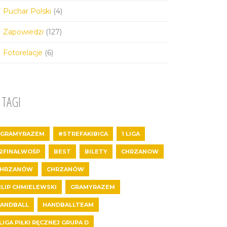
Puchar Polski
(4)
Zapowiedzi
(127)
Fotorelacje
(6)
TAGI
GRAMYRAZEM
#STREFAKIBICA
1 LIGA
2FINAŁWOŚP
BEST
BILETY
CHRZANOW
CHRZANÓW
CHRZANÓW
ILIP CHMIELEWSKI
GRAMYRAZEM
ANDBALL
HANDBALLTEAM
 LIGA PIŁKI RĘCZNEJ GRUPA D