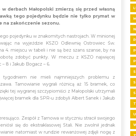
L
 w derbach Małopolski zmierzą się przed własną
awką tego pojedynku będzie nie tylko prymat w
ce na zakończenie sezonu.
N
 tego pojedynku w znakomitych nastrojach. W minionej
P
rywając na wyjeździe KSZO Odlewnię Ostrowiec Św.
a 4. miejscu w tabeli i nie są bez szans szanse, by na
P
sobotę zdobyć punkty. W meczu z KSZO najwięcej
P
– 8 i Jakub Bogacz – 6.
S
 tygodniem nie mieli najmniejszych problemu z
S
wa. Tarnowianie wygrali różnicą aż 15 bramek, co
ki tej wygranej szczypiorniści z Małopolski utrzymali
S
więcej bramek dla SPR-u zdobyli Albert Sanek i Jakub
T
U
eresująco. Zespół z Tarnowa w styczniu stracił swojego
niósł się do ekstraklasowej Stali. Nie zwolnił jednak
W
owianie natomiast w rundzie rewanżowej zdjęli nogę z
Z