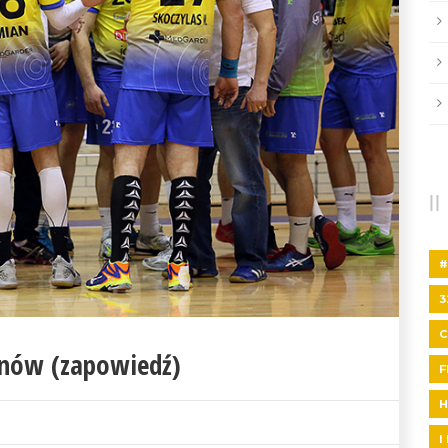
#
3
nów (zapowiedź)
F
H
I