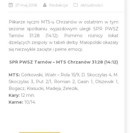
27 maj 2018
Redakcja
Aktualności
Piłkarze ręczni MTS-u Chrzanów w ostatnim w tym
sezonie spotkaniu wyjazdowym ulegli SPR PWSZ
Tarnów 31:28 (14:12). Pomimo różnicy lokat
dzielących zespoły w tabeli derby Małopolski okazały
się niezwykle zacięte i pełne emocji.
SPR PWSZ Tarnów – MTS Chrzanów 31:28 (14:12)
MTS:
Górkowski, Wiatr – Rola 15/9, D. Skoczylas 4, M.
Skoczylas 3, Put 2/1, Romian 2, Gasin 1, Olszewik 1,
Bogacz, Krasucki, Madeja, Żelezik,
Kary:
12 min.
Karne:
10/14.