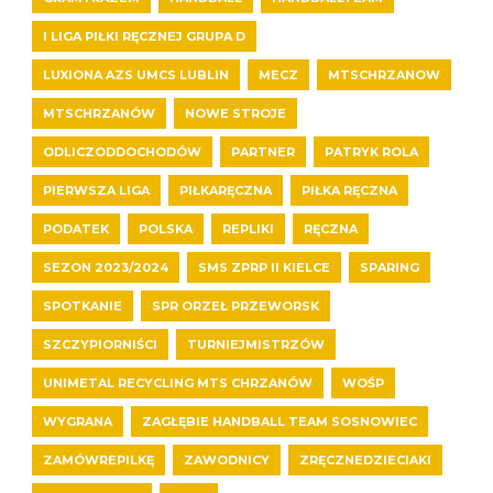
I LIGA PIŁKI RĘCZNEJ GRUPA D
LUXIONA AZS UMCS LUBLIN
MECZ
MTSCHRZANOW
MTSCHRZANÓW
NOWE STROJE
ODLICZODDOCHODÓW
PARTNER
PATRYK ROLA
PIERWSZA LIGA
PIŁKARĘCZNA
PIŁKA RĘCZNA
PODATEK
POLSKA
REPLIKI
RĘCZNA
SEZON 2023/2024
SMS ZPRP II KIELCE
SPARING
SPOTKANIE
SPR ORZEŁ PRZEWORSK
SZCZYPIORNIŚCI
TURNIEJMISTRZÓW
UNIMETAL RECYCLING MTS CHRZANÓW
WOŚP
WYGRANA
ZAGŁĘBIE HANDBALL TEAM SOSNOWIEC
ZAMÓWREPILKĘ
ZAWODNICY
ZRĘCZNEDZIECIAKI