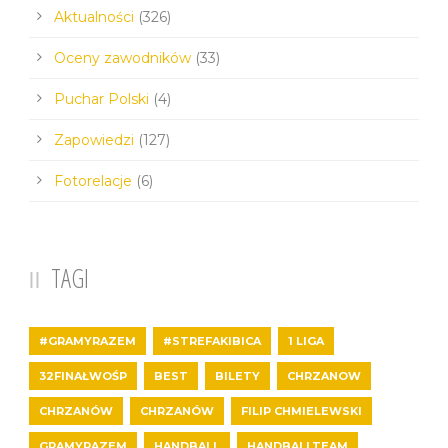
Aktualności
(326)
Oceny zawodników
(33)
Puchar Polski
(4)
Zapowiedzi
(127)
Fotorelacje
(6)
TAGI
#GRAMYRAZEM
#STREFAKIBICA
1 LIGA
32FINAŁWOŚP
BEST
BILETY
CHRZANOW
CHRZANÓW
CHRZANÓW
FILIP CHMIELEWSKI
GRAMYRAZEM
HANDBALL
HANDBALLTEAM