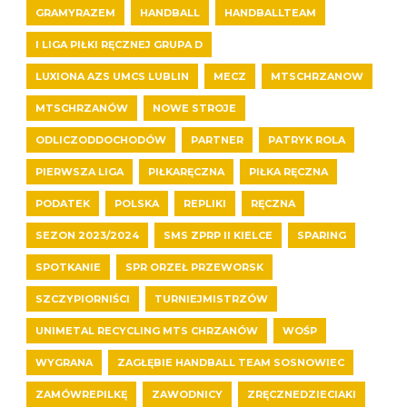
GRAMYRAZEM
HANDBALL
HANDBALLTEAM
I LIGA PIŁKI RĘCZNEJ GRUPA D
LUXIONA AZS UMCS LUBLIN
MECZ
MTSCHRZANOW
MTSCHRZANÓW
NOWE STROJE
ODLICZODDOCHODÓW
PARTNER
PATRYK ROLA
PIERWSZA LIGA
PIŁKARĘCZNA
PIŁKA RĘCZNA
PODATEK
POLSKA
REPLIKI
RĘCZNA
SEZON 2023/2024
SMS ZPRP II KIELCE
SPARING
SPOTKANIE
SPR ORZEŁ PRZEWORSK
SZCZYPIORNIŚCI
TURNIEJMISTRZÓW
UNIMETAL RECYCLING MTS CHRZANÓW
WOŚP
WYGRANA
ZAGŁĘBIE HANDBALL TEAM SOSNOWIEC
ZAMÓWREPILKĘ
ZAWODNICY
ZRĘCZNEDZIECIAKI