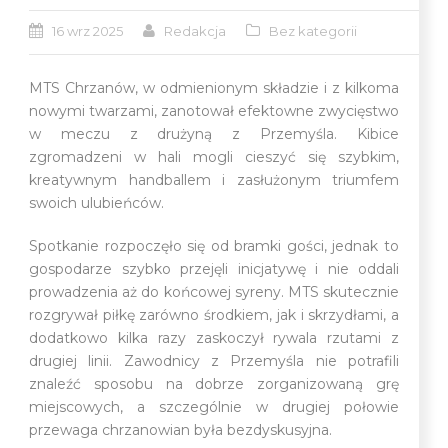
16 wrz 2025
Redakcja
Bez kategorii
MTS Chrzanów, w odmienionym składzie i z kilkoma
nowymi twarzami, zanotował efektowne zwycięstwo
w meczu z drużyną z Przemyśla. Kibice
zgromadzeni w hali mogli cieszyć się szybkim,
kreatywnym handballem i zasłużonym triumfem
swoich ulubieńców.
Spotkanie rozpoczęło się od bramki gości, jednak to
gospodarze szybko przejęli inicjatywę i nie oddali
prowadzenia aż do końcowej syreny. MTS skutecznie
rozgrywał piłkę zarówno środkiem, jak i skrzydłami, a
dodatkowo kilka razy zaskoczył rywala rzutami z
drugiej linii. Zawodnicy z Przemyśla nie potrafili
znaleźć sposobu na dobrze zorganizowaną grę
miejscowych, a szczególnie w drugiej połowie
przewaga chrzanowian była bezdyskusyjna.