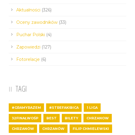
Aktualności
(326)
Oceny zawodników
(33)
Puchar Polski
(4)
Zapowiedzi
(127)
Fotorelacje
(6)
TAGI
#GRAMYRAZEM
#STREFAKIBICA
1 LIGA
32FINAŁWOŚP
BEST
BILETY
CHRZANOW
CHRZANÓW
CHRZANÓW
FILIP CHMIELEWSKI