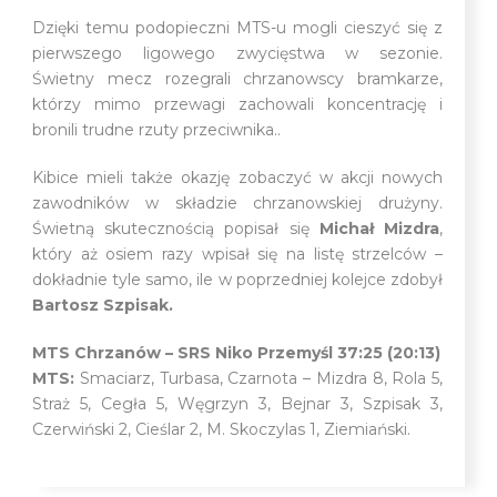
Dzięki temu podopieczni MTS-u mogli cieszyć się z
pierwszego ligowego zwycięstwa w sezonie.
Świetny mecz rozegrali chrzanowscy bramkarze,
którzy mimo przewagi zachowali koncentrację i
bronili trudne rzuty przeciwnika..
Kibice mieli także okazję zobaczyć w akcji nowych
zawodników w składzie chrzanowskiej drużyny.
Świetną skutecznością popisał się
Michał Mizdra
,
który aż osiem razy wpisał się na listę strzelców –
dokładnie tyle samo, ile w poprzedniej kolejce zdobył
Bartosz Szpisak.
MTS Chrzanów – SRS Niko Przemyśl 37:25 (20:13)
MTS:
Smaciarz, Turbasa, Czarnota – Mizdra 8, Rola 5,
Straż 5, Cegła 5, Węgrzyn 3, Bejnar 3, Szpisak 3,
Czerwiński 2, Cieślar 2, M. Skoczylas 1, Ziemiański.