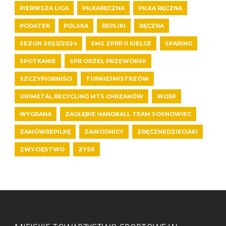
PIERWSZA LIGA
PIŁKARĘCZNA
PIŁKA RĘCZNA
PODATEK
POLSKA
REPLIKI
RĘCZNA
SEZON 2023/2024
SMS ZPRP II KIELCE
SPARING
SPOTKANIE
SPR ORZEŁ PRZEWORSK
SZCZYPIORNIŚCI
TURNIEJMISTRZÓW
UNIMETAL RECYCLING MTS CHRZANÓW
WOŚP
WYGRANA
ZAGŁĘBIE HANDBALL TEAM SOSNOWIEC
ZAMÓWREPILKĘ
ZAWODNICY
ZRĘCZNEDZIECIAKI
ZWYCIĘSTWO
ZYSK