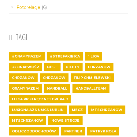
Fotorelacje
(6)
TAGI
#GRAMYRAZEM
#STREFAKIBICA
1 LIGA
32FINAŁWOŚP
BEST
BILETY
CHRZANOW
CHRZANÓW
CHRZANÓW
FILIP CHMIELEWSKI
GRAMYRAZEM
HANDBALL
HANDBALLTEAM
I LIGA PIŁKI RĘCZNEJ GRUPA D
LUXIONA AZS UMCS LUBLIN
MECZ
MTSCHRZANOW
MTSCHRZANÓW
NOWE STROJE
ODLICZODDOCHODÓW
PARTNER
PATRYK ROLA