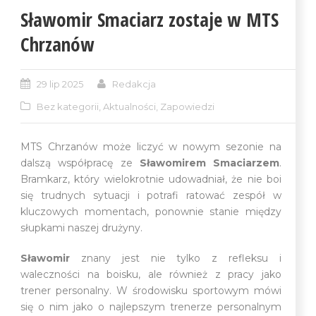
Sławomir Smaciarz zostaje w MTS
Chrzanów
29 lip 2025
Redakcja
Bez kategorii
,
Aktualności
,
Zapowiedzi
MTS Chrzanów może liczyć w nowym sezonie na
dalszą współpracę ze
Sławomirem Smaciarzem
.
Bramkarz, który wielokrotnie udowadniał, że nie boi
się trudnych sytuacji i potrafi ratować zespół w
kluczowych momentach, ponownie stanie między
słupkami naszej drużyny.
Sławomir
znany jest nie tylko z refleksu i
waleczności na boisku, ale również z pracy jako
trener personalny. W środowisku sportowym mówi
się o nim jako o najlepszym trenerze personalnym