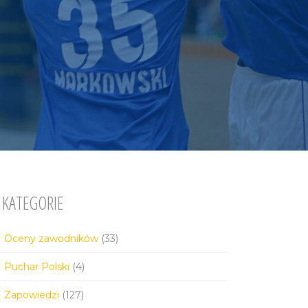
KATEGORIE
Oceny zawodników
(33)
Puchar Polski
(4)
Zapowiedzi
(127)