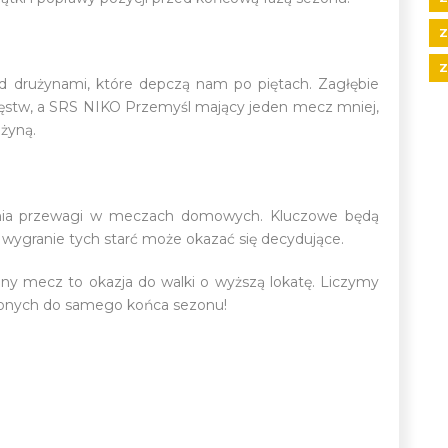
Z
Z
d drużynami, które depczą nam po piętach. Zagłębie
ęstw, a SRS NIKO Przemyśl mający jeden mecz mniej,
żyną.
ywania przewagi w meczach domowych. Kluczowe będą
 wygranie tych starć może okazać się decydujące.
jny mecz to okazja do walki o wyższą lokatę. Liczymy
ielonych do samego końca sezonu!