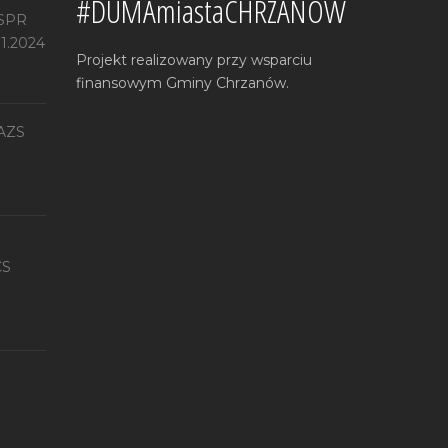
#DUMAmiastaCHRZANÓW
 SPR
11.2024
Projekt realizowany przy wsparciu
finansowym Gminy Chrzanów.
 AZS
CS