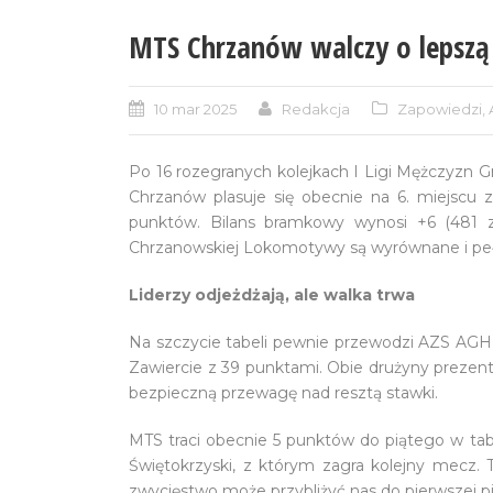
MTS Chrzanów walczy o lepszą 
10 mar 2025
Redakcja
Zapowiedzi
,
Po 16 rozegranych kolejkach I Ligi Mężczyzn G
Chrzanów plasuje się obecnie na 6. miejscu 
punktów. Bilans bramkowy wynosi +6 (481 z
Chrzanowskiej Lokomotywy są wyrównane i peł
Liderzy odjeżdżają, ale walka trwa
Na szczycie tabeli pewnie przewodzi AZS AG
Zawiercie z 39 punktami. Obie drużyny prezen
bezpieczną przewagę nad resztą stawki.
MTS traci obecnie 5 punktów do piątego w ta
Świętokrzyski, z którym zagra kolejny mecz. 
zwycięstwo może przybliżyć nas do pierwszej pi