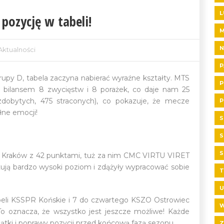
L
pozycję w tabeli!
N
Aktualności
P
rupy D, tabela zaczyna nabierać wyraźne kształty. MTS
P
z bilansem 8 zwycięstw i 8 porażek, co daje nam 25
dobytych, 475 straconych), co pokazuje, że mecze
P
ne emocji!
S
S
S
H Kraków z 42 punktami, tuż za nim CMC VIRTU VIRET
tują bardzo wysoki poziom i zdążyły wypracować sobie
T
U
beli KSSPR Końskie i 7 do czwartego KSZO Ostrowiec
W
To oznacza, że wszystko jest jeszcze możliwe! Każde
ątki i poprawy pozycji przed końcową fazą sezonu.
Z