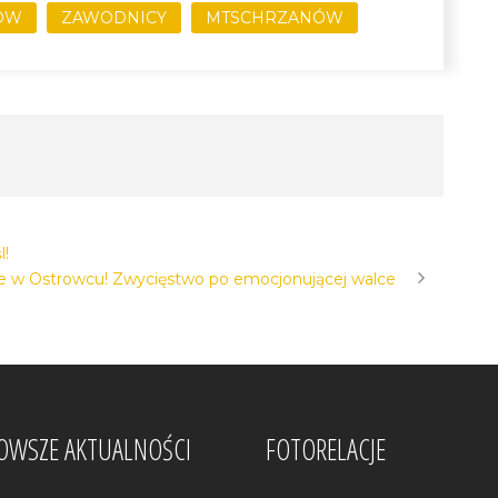
ÓW
ZAWODNICY
MTSCHRZANÓW
l!
e w Ostrowcu! Zwycięstwo po emocjonującej walce
OWSZE AKTUALNOŚCI
FOTORELACJE