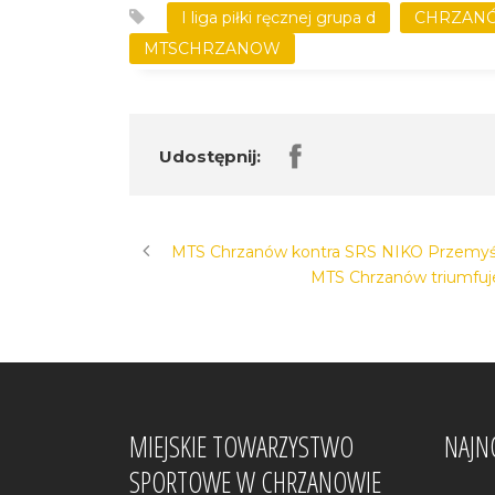
I liga piłki ręcznej grupa d
CHRZAN
MTSCHRZANOW
Udostępnij:
MTS Chrzanów kontra SRS NIKO Przemyś
MTS Chrzanów triumfuj
MIEJSKIE TOWARZYSTWO
NAJN
SPORTOWE W CHRZANOWIE