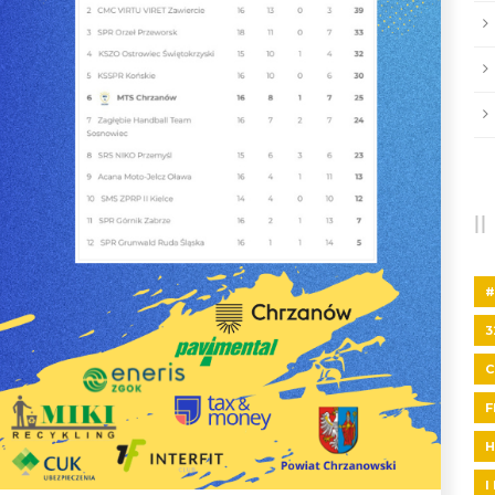
#
3
F
H
I