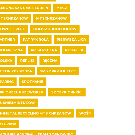
UXIONA AZS UMCS LUBLIN
MECZ
MTSCHRZANOW
MTSCHRZANÓW
OWE STROJE
ODLICZODDOCHODÓW
ARTNER
PATRYK ROLA
PIERWSZA LIGA
IŁKARĘCZNA
PIŁKA RĘCZNA
PODATEK
OLSKA
REPLIKI
RĘCZNA
EZON 2023/2024
SMS ZPRP II KIELCE
PARING
SPOTKANIE
PR ORZEŁ PRZEWORSK
SZCZYPIORNIŚCI
URNIEJMISTRZÓW
NIMETAL RECYCLING MTS CHRZANÓW
WOŚP
YGRANA
AGŁĘBIE HANDBALL TEAM SOSNOWIEC