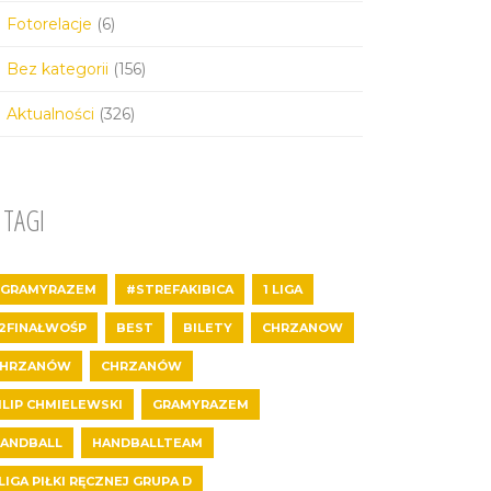
Fotorelacje
(6)
Bez kategorii
(156)
Aktualności
(326)
TAGI
GRAMYRAZEM
#STREFAKIBICA
1 LIGA
2FINAŁWOŚP
BEST
BILETY
CHRZANOW
CHRZANÓW
CHRZANÓW
ILIP CHMIELEWSKI
GRAMYRAZEM
ANDBALL
HANDBALLTEAM
 LIGA PIŁKI RĘCZNEJ GRUPA D