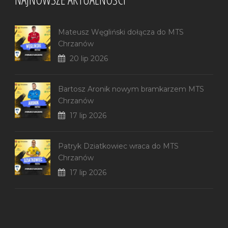
Mateusz Węgliński dołącza do MTS
Chrzanów
20 lip 2026
Bartosz Aronik nowym bramkarzem MTS
Chrzanów
17 lip 2026
Patryk Dziatkowiec wraca do MTS
Chrzanów
17 lip 2026