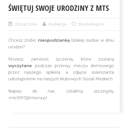
ŚWIĘTUJ SWOJE URODZINY Z MTS
02 paź 2024
Redakcja
Bez kategorii
Chcesz zrobić
niespodziankę
bliskiej osobie w dniu
urodzin?
Możesz zamówić życzenia, które zostaną
wyczytane
podczas przerwy meczu domowego
przez naszego spikera, a zdjęcie solenizanta
udostępnione na naszych klubowych Social Mediach.
Napisz do nas. Ustalimy szczegóły
mts1997@interia.pl