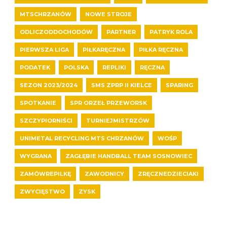
MTSCHRZANÓW
NOWE STROJE
ODLICZODDOCHODÓW
PARTNER
PATRYK ROLA
PIERWSZA LIGA
PIŁKARĘCZNA
PIŁKA RĘCZNA
PODATEK
POLSKA
REPLIKI
RĘCZNA
SEZON 2023/2024
SMS ZPRP II KIELCE
SPARING
SPOTKANIE
SPR ORZEŁ PRZEWORSK
SZCZYPIORNIŚCI
TURNIEJMISTRZÓW
UNIMETAL RECYCLING MTS CHRZANÓW
WOŚP
WYGRANA
ZAGŁĘBIE HANDBALL TEAM SOSNOWIEC
ZAMÓWREPILKĘ
ZAWODNICY
ZRĘCZNEDZIECIAKI
ZWYCIĘSTWO
ZYSK