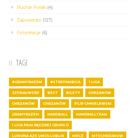
Puchar Polski
(4)
Zapowiedzi
(127)
Fotorelacje
(6)
TAGI
#GRAMYRAZEM
#STREFAKIBICA
1 LIGA
32FINAŁWOŚP
BEST
BILETY
CHRZANOW
CHRZANÓW
CHRZANÓW
FILIP CHMIELEWSKI
GRAMYRAZEM
HANDBALL
HANDBALLTEAM
I LIGA PIŁKI RĘCZNEJ GRUPA D
LUXIONA AZS UMCS LUBLIN
MECZ
MTSCHRZANOW