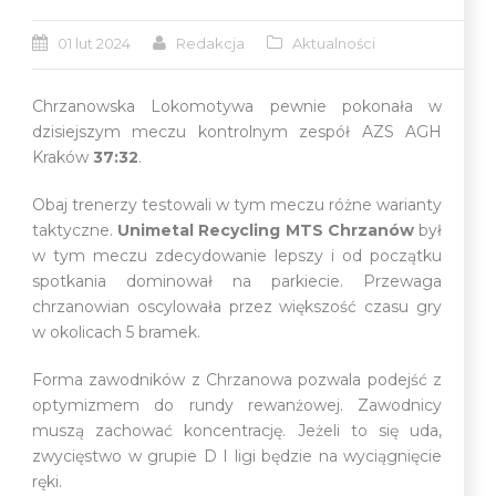
01 lut 2024
Redakcja
Aktualności
Chrzanowska Lokomotywa pewnie pokonała w
dzisiejszym meczu kontrolnym zespół AZS AGH
Kraków
37:32
.
Obaj trenerzy testowali w tym meczu różne warianty
taktyczne.
Unimetal Recycling MTS Chrzanów
był
w tym meczu zdecydowanie lepszy i od początku
spotkania dominował na parkiecie. Przewaga
chrzanowian oscylowała przez większość czasu gry
w okolicach 5 bramek.
Forma zawodników z Chrzanowa pozwala podejść z
optymizmem do rundy rewanżowej. Zawodnicy
muszą zachować koncentrację. Jeżeli to się uda,
zwycięstwo w grupie D I ligi będzie na wyciągnięcie
ręki.