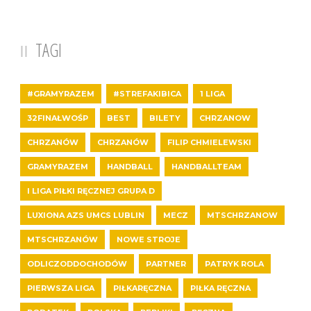
TAGI
#GRAMYRAZEM
#STREFAKIBICA
1 LIGA
32FINAŁWOŚP
BEST
BILETY
CHRZANOW
CHRZANÓW
CHRZANÓW
FILIP CHMIELEWSKI
GRAMYRAZEM
HANDBALL
HANDBALLTEAM
I LIGA PIŁKI RĘCZNEJ GRUPA D
LUXIONA AZS UMCS LUBLIN
MECZ
MTSCHRZANOW
MTSCHRZANÓW
NOWE STROJE
ODLICZODDOCHODÓW
PARTNER
PATRYK ROLA
PIERWSZA LIGA
PIŁKARĘCZNA
PIŁKA RĘCZNA