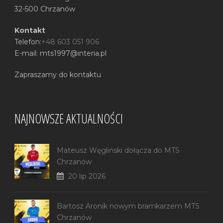
32-500 Chrzanów
Kontakt
Telefon:
+48 603 051 906
E-mail: mts1997@interia.pl
Zapraszamy do kontaktu
NAJNOWSZE AKTUALNOŚCI
Mateusz Węgliński dołącza do MTS
Chrzanów
20 lip 2026
Bartosz Aronik nowym bramkarzem MTS
Chrzanów