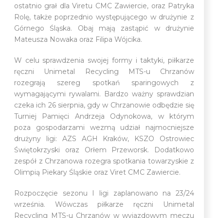
ostatnio grał dla Viretu CMC Zawiercie, oraz Patryka
Rolę, także poprzednio występującego w drużynie z
Górnego Śląska. Obaj mają zastąpić w drużynie
Mateusza Nowaka oraz Filipa Wójcika.
W celu sprawdzenia swojej formy i taktyki, piłkarze
ręczni Unimetal Recycling MTS-u Chrzanów
rozegrają szereg spotkań sparingowych z
wymagającymi rywalami. Bardzo ważny sprawdzian
czeka ich 26 sierpnia, gdy w Chrzanowie odbędzie się
Turniej Pamięci Andrzeja Odynokowa, w którym
poza gospodarzami wezmą udział najmocniejsze
drużyny ligi: AZS AGH Kraków, KSZO Ostrowiec
Świętokrzyski oraz Orłem Przeworsk. Dodatkowo
zespół z Chrzanowa rozegra spotkania towarzyskie z
Olimpią Piekary Śląskie oraz Viret CMC Zawiercie.
Rozpoczęcie sezonu I ligi zaplanowano na 23/24
września. Wówczas piłkarze ręczni Unimetal
Recycling MTS-u Chrzanów w wyjazdowym meczu