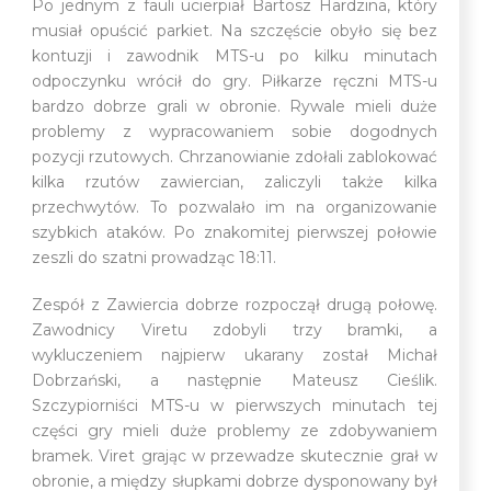
Po jednym z fauli ucierpiał Bartosz Hardzina, który
musiał opuścić parkiet. Na szczęście obyło się bez
kontuzji i zawodnik MTS-u po kilku minutach
odpoczynku wrócił do gry. Piłkarze ręczni MTS-u
bardzo dobrze grali w obronie. Rywale mieli duże
problemy z wypracowaniem sobie dogodnych
pozycji rzutowych. Chrzanowianie zdołali zablokować
kilka rzutów zawiercian, zaliczyli także kilka
przechwytów. To pozwalało im na organizowanie
szybkich ataków. Po znakomitej pierwszej połowie
zeszli do szatni prowadząc 18:11.
Zespół z Zawiercia dobrze rozpoczął drugą połowę.
Zawodnicy Viretu zdobyli trzy bramki, a
wykluczeniem najpierw ukarany został Michał
Dobrzański, a następnie Mateusz Cieślik.
Szczypiorniści MTS-u w pierwszych minutach tej
części gry mieli duże problemy ze zdobywaniem
bramek. Viret grając w przewadze skutecznie grał w
obronie, a między słupkami dobrze dysponowany był