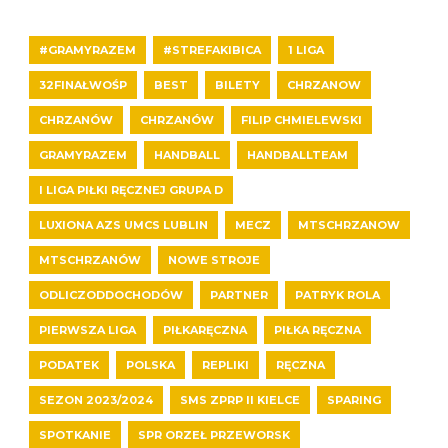
#GRAMYRAZEM
#STREFAKIBICA
1 LIGA
32FINAŁWOŚP
BEST
BILETY
CHRZANOW
CHRZANÓW
CHRZANÓW
FILIP CHMIELEWSKI
GRAMYRAZEM
HANDBALL
HANDBALLTEAM
I LIGA PIŁKI RĘCZNEJ GRUPA D
LUXIONA AZS UMCS LUBLIN
MECZ
MTSCHRZANOW
MTSCHRZANÓW
NOWE STROJE
ODLICZODDOCHODÓW
PARTNER
PATRYK ROLA
PIERWSZA LIGA
PIŁKARĘCZNA
PIŁKA RĘCZNA
PODATEK
POLSKA
REPLIKI
RĘCZNA
SEZON 2023/2024
SMS ZPRP II KIELCE
SPARING
SPOTKANIE
SPR ORZEŁ PRZEWORSK