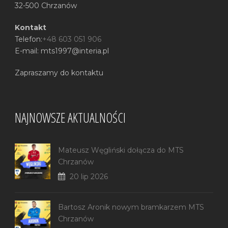
32-500 Chrzanów
Kontakt
Telefon:
+48 603 051 906
E-mail: mts1997@interia.pl
Zapraszamy do kontaktu
NAJNOWSZE AKTUALNOŚCI
Mateusz Węgliński dołącza do MTS
Chrzanów
20 lip 2026
Bartosz Aronik nowym bramkarzem MTS
Chrzanów