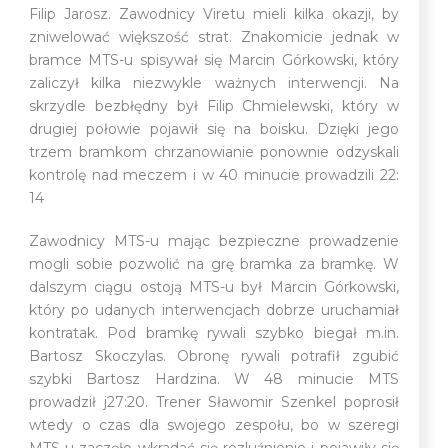
Filip Jarosz. Zawodnicy Viretu mieli kilka okazji, by
zniwelować większość strat. Znakomicie jednak w
bramce MTS-u spisywał się Marcin Górkowski, który
zaliczył kilka niezwykle ważnych interwencji. Na
skrzydle bezbłędny był Filip Chmielewski, który w
drugiej połowie pojawił się na boisku. Dzięki jego
trzem bramkom chrzanowianie ponownie odzyskali
kontrolę nad meczem i w 40 minucie prowadzili 22:
14
Zawodnicy MTS-u mając bezpieczne prowadzenie
mogli sobie pozwolić na grę bramka za bramkę. W
dalszym ciągu ostoją MTS-u był Marcin Górkowski,
który po udanych interwencjach dobrze uruchamiał
kontratak. Pod bramkę rywali szybko biegał m.in.
Bartosz Skoczylas. Obronę rywali potrafił zgubić
szybki Bartosz Hardzina. W 48 minucie MTS
prowadził j27:20. Trener Sławomir Szenkel poprosił
wtedy o czas dla swojego zespołu, bo w szeregi
MTS-u zaczęło wkradać się rozluźnienie i pojawiły się