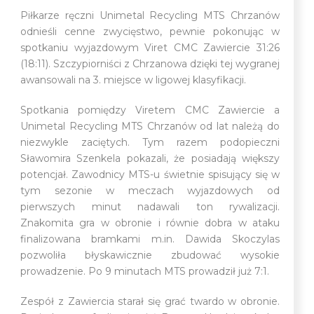
Piłkarze ręczni Unimetal Recycling MTS Chrzanów
odnieśli cenne zwycięstwo, pewnie pokonując w
spotkaniu wyjazdowym Viret CMC Zawiercie 31:26
(18:11). Szczypiorniści z Chrzanowa dzięki tej wygranej
awansowali na 3. miejsce w ligowej klasyfikacji.
Spotkania pomiędzy Viretem CMC Zawiercie a
Unimetal Recycling MTS Chrzanów od lat należą do
niezwykle zaciętych. Tym razem podopieczni
Sławomira Szenkela pokazali, że posiadają większy
potencjał. Zawodnicy MTS-u świetnie spisujący się w
tym sezonie w meczach wyjazdowych od
pierwszych minut nadawali ton rywalizacji.
Znakomita gra w obronie i równie dobra w ataku
finalizowana bramkami m.in. Dawida Skoczylas
pozwoliła błyskawicznie zbudować wysokie
prowadzenie. Po 9 minutach MTS prowadził już 7:1.
Zespół z Zawiercia starał się grać twardo w obronie.