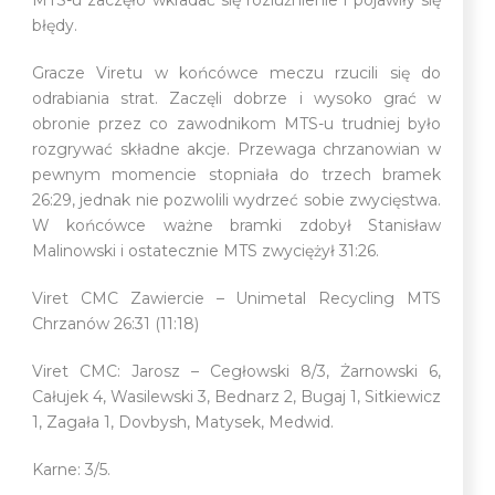
błędy.
Gracze Viretu w końcówce meczu rzucili się do
odrabiania strat. Zaczęli dobrze i wysoko grać w
obronie przez co zawodnikom MTS-u trudniej było
rozgrywać składne akcje. Przewaga chrzanowian w
pewnym momencie stopniała do trzech bramek
26:29, jednak nie pozwolili wydrzeć sobie zwycięstwa.
W końcówce ważne bramki zdobył Stanisław
Malinowski i ostatecznie MTS zwyciężył 31:26.
Viret CMC Zawiercie – Unimetal Recycling MTS
Chrzanów 26:31 (11:18)
Viret CMC: Jarosz – Cegłowski 8/3, Żarnowski 6,
Całujek 4, Wasilewski 3, Bednarz 2, Bugaj 1, Sitkiewicz
1, Zagała 1, Dovbysh, Matysek, Medwid.
Karne: 3/5.