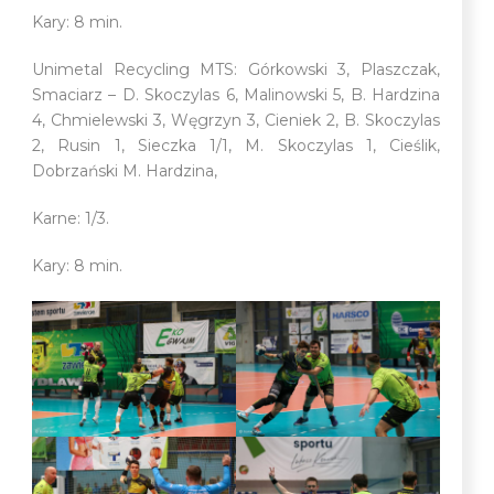
Kary: 8 min.
Unimetal Recycling MTS: Górkowski 3, Plaszczak,
Smaciarz – D. Skoczylas 6, Malinowski 5, B. Hardzina
4, Chmielewski 3, Węgrzyn 3, Cieniek 2, B. Skoczylas
2, Rusin 1, Sieczka 1/1, M. Skoczylas 1, Cieślik,
Dobrzański M. Hardzina,
Karne: 1/3.
Kary: 8 min.