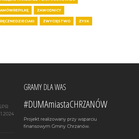
AMÓWREPILKĘ
ZAWODNICY
RĘCZNEDZIECIAKI
ZWYCIĘSTWO
ZYSK
GRAMY DLA WAS
#DUMAmiastaCHRZANÓW
 SPR
11.2024
Projekt realizowany przy wsparciu
finansowym Gminy Chrzanów.