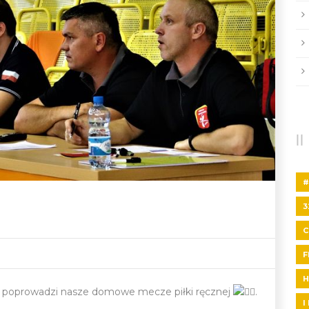
#
3
F
H
 poprowadzi nasze domowe mecze piłki ręcznej
.
I