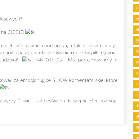
L
głosowych?
N
 na CIEBIE!
P
miejętność działania pod presją, a także masz mocny i
P
ołanie i pasję do relacjonowania meczów piłki ręcznej,
zadzwoń:
+48 603 051 906, porozmawiamy o
P
S
ziękować za emocjonujące SHOW komentatorskie, które
S
.
S
yczymy Ci wielu sukcesów na dalszej ścieżce rozwoju
T
U
W
Z