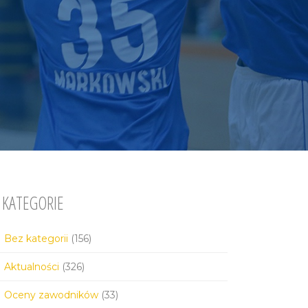
KATEGORIE
Bez kategorii
(156)
Aktualności
(326)
Oceny zawodników
(33)