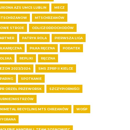
UXIONA AZS UMCS LUBLIN
MECZ
MTSCHRZANOW
MTSCHRZANÓW
OWE STROJE
ODLICZODDOCHODÓW
ARTNER
PATRYK ROLA
PIERWSZA LIGA
IŁKARĘCZNA
PIŁKA RĘCZNA
PODATEK
OLSKA
REPLIKI
RĘCZNA
EZON 2023/2024
SMS ZPRP II KIELCE
PARING
SPOTKANIE
PR ORZEŁ PRZEWORSK
SZCZYPIORNIŚCI
URNIEJMISTRZÓW
NIMETAL RECYCLING MTS CHRZANÓW
WOŚP
YGRANA
AGŁĘBIE HANDBALL TEAM SOSNOWIEC