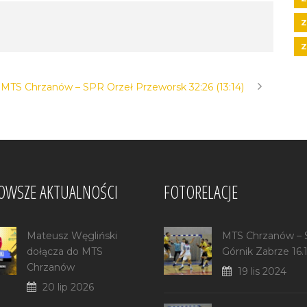
Z
Z
 MTS Chrzanów – SPR Orzeł Przeworsk 32:26 (13:14)
OWSZE AKTUALNOŚCI
FOTORELACJE
Mateusz Węgliński
MTS Chrzanów –
dołącza do MTS
Górnik Zabrze 16.
Chrzanów
19 lis 2024
20 lip 2026