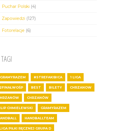
Puchar Polski
(4)
Zapowiedzi
(127)
Fotorelacje
(6)
TAGI
GRAMYRAZEM
#STREFAKIBICA
1 LIGA
2FINAŁWOŚP
BEST
BILETY
CHRZANOW
CHRZANÓW
CHRZANÓW
ILIP CHMIELEWSKI
GRAMYRAZEM
ANDBALL
HANDBALLTEAM
 LIGA PIŁKI RĘCZNEJ GRUPA D