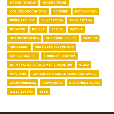
MTSCHRZANÓW
NOWE STROJE
ODLICZODDOCHODÓW
PARTNER
PATRYK ROLA
PIERWSZA LIGA
PIŁKARĘCZNA
PIŁKA RĘCZNA
PODATEK
POLSKA
REPLIKI
RĘCZNA
SEZON 2023/2024
SMS ZPRP II KIELCE
SPARING
SPOTKANIE
SPR ORZEŁ PRZEWORSK
SZCZYPIORNIŚCI
TURNIEJMISTRZÓW
UNIMETAL RECYCLING MTS CHRZANÓW
WOŚP
WYGRANA
ZAGŁĘBIE HANDBALL TEAM SOSNOWIEC
ZAMÓWREPILKĘ
ZAWODNICY
ZRĘCZNEDZIECIAKI
ZWYCIĘSTWO
ZYSK