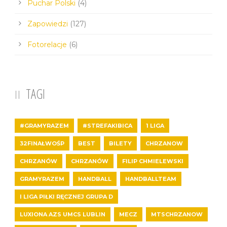
Puchar Polski
(4)
Zapowiedzi
(127)
Fotorelacje
(6)
TAGI
#GRAMYRAZEM
#STREFAKIBICA
1 LIGA
32FINAŁWOŚP
BEST
BILETY
CHRZANOW
CHRZANÓW
CHRZANÓW
FILIP CHMIELEWSKI
GRAMYRAZEM
HANDBALL
HANDBALLTEAM
I LIGA PIŁKI RĘCZNEJ GRUPA D
LUXIONA AZS UMCS LUBLIN
MECZ
MTSCHRZANOW