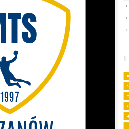
#
3
F
H
I