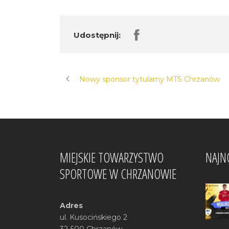
Udostępnij:
Nowy sponsor tytularny MTS Chrzanów
MIEJSKIE TOWARZYSTWO
NAJN
SPORTOWE W CHRZANOWIE
Adres
ul. Kusocińskiego 2