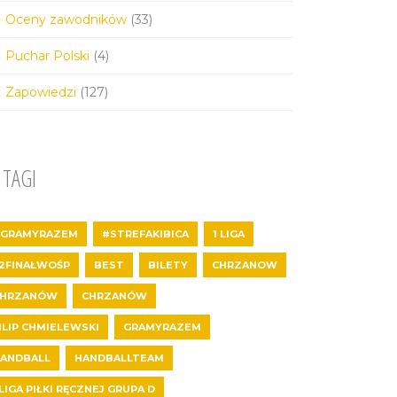
Oceny zawodników
(33)
Puchar Polski
(4)
Zapowiedzi
(127)
TAGI
GRAMYRAZEM
#STREFAKIBICA
1 LIGA
2FINAŁWOŚP
BEST
BILETY
CHRZANOW
CHRZANÓW
CHRZANÓW
ILIP CHMIELEWSKI
GRAMYRAZEM
ANDBALL
HANDBALLTEAM
 LIGA PIŁKI RĘCZNEJ GRUPA D