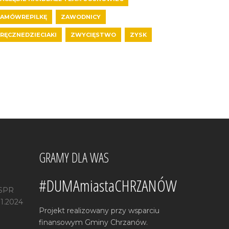
AMÓWREPILKĘ
ZAWODNICY
RĘCZNEDZIECIAKI
ZWYCIĘSTWO
ZYSK
GRAMY DLA WAS
#DUMAmiastaCHRZANÓW
 SPR
11.2024
Projekt realizowany przy wsparciu
finansowym Gminy Chrzanów.