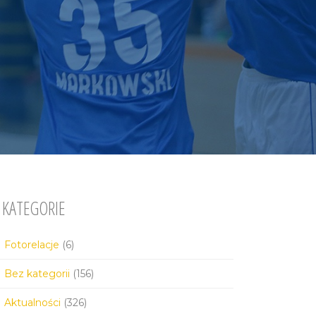
KATEGORIE
Fotorelacje
(6)
Bez kategorii
(156)
Aktualności
(326)