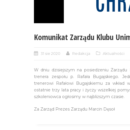
Komunikat Zarządu Klubu Unim
31 sie 2020
Redakcja
Aktualności
W dniu dzisiejszym na posiedzeniu Zarządu K
trenera zespołu p. Rafała Bugajskiego. Je
trenerowi Rafałowi Bugajskiemu za wkład w
ostatnie trzy lata pracy i życzy wszelkiej po
szkoleniowca ogłosimy w najbliższym czasie.
Za Zarząd Prezes Zarządu Marcin Dęsoł