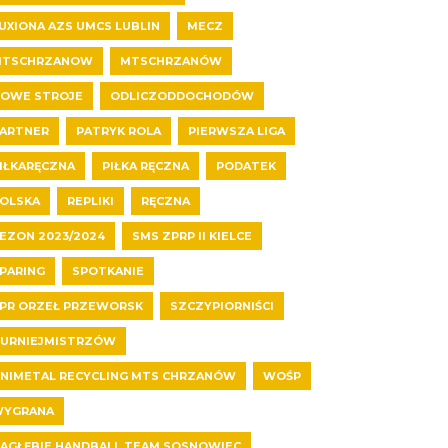
UXIONA AZS UMCS LUBLIN
MECZ
MTSCHRZANOW
MTSCHRZANÓW
OWE STROJE
ODLICZODDOCHODÓW
ARTNER
PATRYK ROLA
PIERWSZA LIGA
IŁKARĘCZNA
PIŁKA RĘCZNA
PODATEK
OLSKA
REPLIKI
RĘCZNA
EZON 2023/2024
SMS ZPRP II KIELCE
PARING
SPOTKANIE
PR ORZEŁ PRZEWORSK
SZCZYPIORNIŚCI
URNIEJMISTRZÓW
NIMETAL RECYCLING MTS CHRZANÓW
WOŚP
YGRANA
AGŁĘBIE HANDBALL TEAM SOSNOWIEC