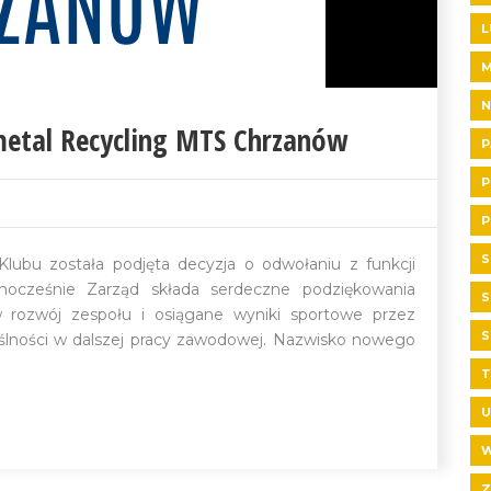
L
N
etal Recycling MTS Chrzanów
P
P
P
S
lubu została podjęta decyzja o odwołaniu z funkcji
dnocześnie Zarząd składa serdeczne podziękowania
S
 rozwój zespołu i osiągane wyniki sportowe przez
S
myślności w dalszej pracy zawodowej. Nazwisko nowego
T
U
W
Z