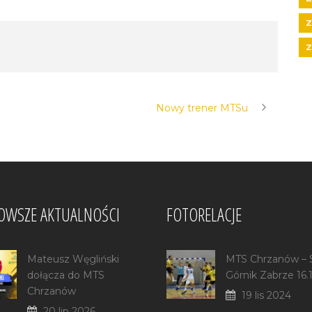
Z
Z
Nowy trener MTSu
OWSZE AKTUALNOŚCI
FOTORELACJE
Mateusz Węgliński
MTS Chrzanów –
dołącza do MTS
Górnik Zabrze 16.
Chrzanów
19 lis 2024
20 lip 2026