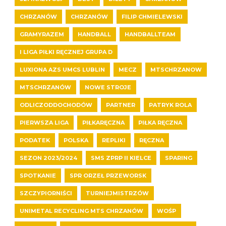
CHRZANÓW
CHRZANÓW
FILIP CHMIELEWSKI
GRAMYRAZEM
HANDBALL
HANDBALLTEAM
I LIGA PIŁKI RĘCZNEJ GRUPA D
LUXIONA AZS UMCS LUBLIN
MECZ
MTSCHRZANOW
MTSCHRZANÓW
NOWE STROJE
ODLICZODDOCHODÓW
PARTNER
PATRYK ROLA
PIERWSZA LIGA
PIŁKARĘCZNA
PIŁKA RĘCZNA
PODATEK
POLSKA
REPLIKI
RĘCZNA
SEZON 2023/2024
SMS ZPRP II KIELCE
SPARING
SPOTKANIE
SPR ORZEŁ PRZEWORSK
SZCZYPIORNIŚCI
TURNIEJMISTRZÓW
UNIMETAL RECYCLING MTS CHRZANÓW
WOŚP