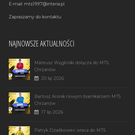
E-mail: mts1997@interia.pl
Zapraszamy do kontaktu
NAJNOWSZE AKTUALNOŚCI
Mateusz Węgliński dołącza do MTS
Chrzanów
20 lip 2026
Bartosz Aronik nowym bramkarzem MTS
Chrzanów
17 lip 2026
Patryk Dziatkowiec wraca do MTS