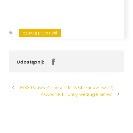
czuwaj przemyśl
Udostępnij:
MKS Padwa Zamość – MTS Chrzanów (32:27)
Zawodnik I Rundy według kibiców