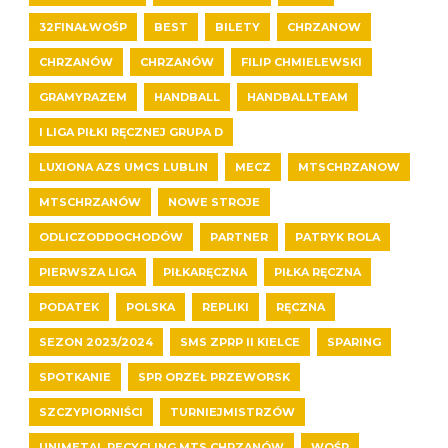
32FINAŁWOŚP
BEST
BILETY
CHRZANOW
CHRZANÓW
CHRZANÓW
FILIP CHMIELEWSKI
GRAMYRAZEM
HANDBALL
HANDBALLTEAM
I LIGA PIŁKI RĘCZNEJ GRUPA D
LUXIONA AZS UMCS LUBLIN
MECZ
MTSCHRZANOW
MTSCHRZANÓW
NOWE STROJE
ODLICZODDOCHODÓW
PARTNER
PATRYK ROLA
PIERWSZA LIGA
PIŁKARĘCZNA
PIŁKA RĘCZNA
PODATEK
POLSKA
REPLIKI
RĘCZNA
SEZON 2023/2024
SMS ZPRP II KIELCE
SPARING
SPOTKANIE
SPR ORZEŁ PRZEWORSK
SZCZYPIORNIŚCI
TURNIEJMISTRZÓW
UNIMETAL RECYCLING MTS CHRZANÓW
WOŚP