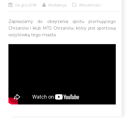
04 gru 2018
Redakcja
Aktualności
Zapraszamy do obejrzenia spotu promującego
Chrzanów i klub MTS Chrzanów, który jest sportową
wizytówką tego miasta.