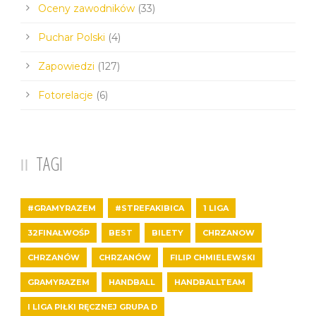
Oceny zawodników
(33)
Puchar Polski
(4)
Zapowiedzi
(127)
Fotorelacje
(6)
TAGI
#GRAMYRAZEM
#STREFAKIBICA
1 LIGA
32FINAŁWOŚP
BEST
BILETY
CHRZANOW
CHRZANÓW
CHRZANÓW
FILIP CHMIELEWSKI
GRAMYRAZEM
HANDBALL
HANDBALLTEAM
I LIGA PIŁKI RĘCZNEJ GRUPA D