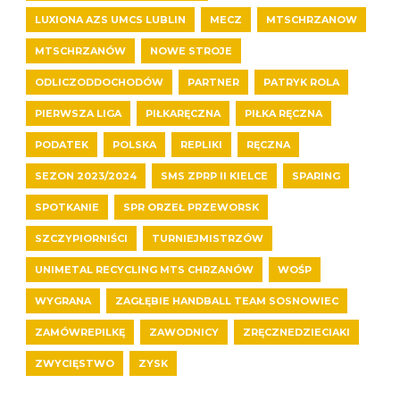
LUXIONA AZS UMCS LUBLIN
MECZ
MTSCHRZANOW
MTSCHRZANÓW
NOWE STROJE
ODLICZODDOCHODÓW
PARTNER
PATRYK ROLA
PIERWSZA LIGA
PIŁKARĘCZNA
PIŁKA RĘCZNA
PODATEK
POLSKA
REPLIKI
RĘCZNA
SEZON 2023/2024
SMS ZPRP II KIELCE
SPARING
SPOTKANIE
SPR ORZEŁ PRZEWORSK
SZCZYPIORNIŚCI
TURNIEJMISTRZÓW
UNIMETAL RECYCLING MTS CHRZANÓW
WOŚP
WYGRANA
ZAGŁĘBIE HANDBALL TEAM SOSNOWIEC
ZAMÓWREPILKĘ
ZAWODNICY
ZRĘCZNEDZIECIAKI
ZWYCIĘSTWO
ZYSK