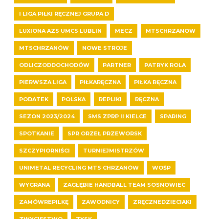
I LIGA PIŁKI RĘCZNEJ GRUPA D
LUXIONA AZS UMCS LUBLIN
MECZ
MTSCHRZANOW
MTSCHRZANÓW
NOWE STROJE
ODLICZODDOCHODÓW
PARTNER
PATRYK ROLA
PIERWSZA LIGA
PIŁKARĘCZNA
PIŁKA RĘCZNA
PODATEK
POLSKA
REPLIKI
RĘCZNA
SEZON 2023/2024
SMS ZPRP II KIELCE
SPARING
SPOTKANIE
SPR ORZEŁ PRZEWORSK
SZCZYPIORNIŚCI
TURNIEJMISTRZÓW
UNIMETAL RECYCLING MTS CHRZANÓW
WOŚP
WYGRANA
ZAGŁĘBIE HANDBALL TEAM SOSNOWIEC
ZAMÓWREPILKĘ
ZAWODNICY
ZRĘCZNEDZIECIAKI
ZWYCIĘSTWO
ZYSK