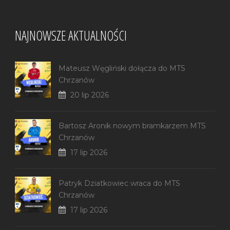
NAJNOWSZE AKTUALNOŚCI
Mateusz Węgliński dołącza do MTS
Chrzanów
20 lip 2026
Bartosz Aronik nowym bramkarzem MTS
Chrzanów
17 lip 2026
Patryk Dziatkowiec wraca do MTS
Chrzanów
17 lip 2026