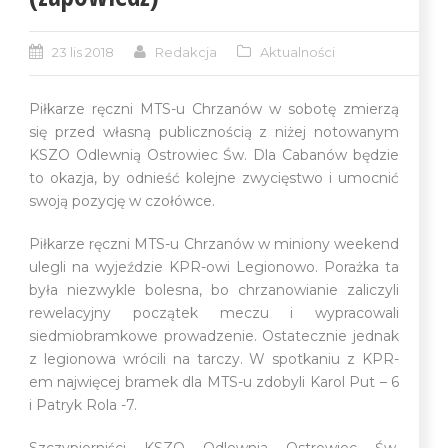
23 lis 2018
Redakcja
Aktualności
Piłkarze ręczni MTS-u Chrzanów w sobotę zmierzą
się przed własną publicznością z niżej notowanym
KSZO Odlewnią Ostrowiec Św. Dla Cabanów będzie
to okazja, by odnieść kolejne zwycięstwo i umocnić
swoją pozycję w czołówce.
Piłkarze ręczni MTS-u Chrzanów w miniony weekend
ulegli na wyjeździe KPR-owi Legionowo. Porażka ta
była niezwykle bolesna, bo chrzanowianie zaliczyli
rewelacyjny początek meczu i wypracowali
siedmiobramkowe prowadzenie. Ostatecznie jednak
z legionowa wrócili na tarczy. W spotkaniu z KPR-
em najwięcej bramek dla MTS-u zdobyli Karol Put – 6
i Patryk Rola -7.
Szczypiorniści KSZO Odlewnia Ostrowiec Św.