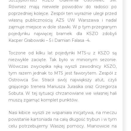
Również mają niewiele powodów do radości po
poprzedniej kolejce. Zespół ten wyraźnie uległ przed
własną publicznością AZS UW Warszawa i nadal
zajmuje miejsce w dole stawki. W p tym przegranym
pojedynku najwięcej bramek dla KSZO zdobyli
Kacper Grabowski – 5 i Damian Falasa -4.
Toczone od kilku lat pojedynki MTS-u z KSZO są
niezwykle zacięte. Tak było w minionym sezonie.
Wówczas zwycięska ręką wyszli zawodnicy KSZO,
tym razem jednak to MTS jest faworytem. Zespół z
Ostrowca Św. Stracił swój największy atut, czyli
grającego trenera Mariusza Jurasika oraz Grzegorza
Sobuta. W tej sytuacji chrzanowiane we własnej hali
muszą zgarnąć komplet punktów.
Nasi kibice wyszli ze wspaniała inicjatywa, na meczu
powstanie kartoniada na całą długość trybun i w tym
celu potrzebujemy Waszej pomocy. Mianowicie na