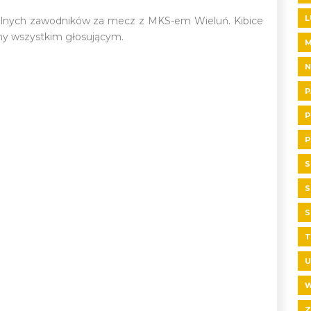
L
lnych zawodników za mecz z MKS-em Wieluń. Kibice
my wszystkim głosującym.
N
P
P
P
S
S
S
T
U
W
Z