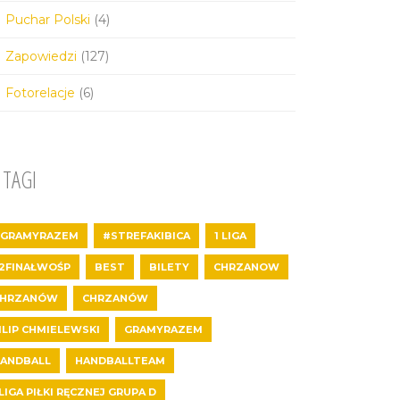
Puchar Polski
(4)
Zapowiedzi
(127)
Fotorelacje
(6)
TAGI
GRAMYRAZEM
#STREFAKIBICA
1 LIGA
2FINAŁWOŚP
BEST
BILETY
CHRZANOW
CHRZANÓW
CHRZANÓW
ILIP CHMIELEWSKI
GRAMYRAZEM
ANDBALL
HANDBALLTEAM
 LIGA PIŁKI RĘCZNEJ GRUPA D