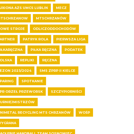
UXIONA AZS UMCS LUBLIN
MECZ
MTSCHRZANOW
MTSCHRZANÓW
OWE STROJE
ODLICZODDOCHODÓW
ARTNER
PATRYK ROLA
PIERWSZA LIGA
IŁKARĘCZNA
PIŁKA RĘCZNA
PODATEK
OLSKA
REPLIKI
RĘCZNA
EZON 2023/2024
SMS ZPRP II KIELCE
PARING
SPOTKANIE
PR ORZEŁ PRZEWORSK
SZCZYPIORNIŚCI
URNIEJMISTRZÓW
NIMETAL RECYCLING MTS CHRZANÓW
WOŚP
YGRANA
AGŁĘBIE HANDBALL TEAM SOSNOWIEC