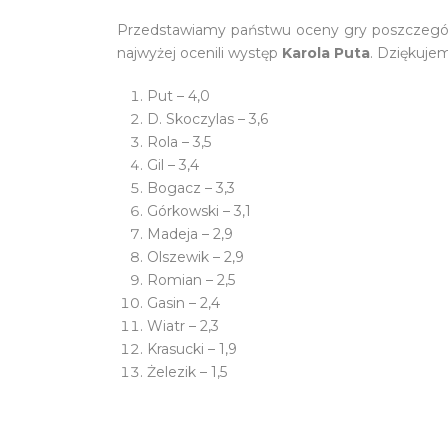
Przedstawiamy państwu oceny gry poszczegó
najwyżej ocenili występ
Karola Puta
. Dziękuje
Put – 4,0
D. Skoczylas – 3,6
Rola – 3,5
Gil – 3,4
Bogacz – 3,3
Górkowski – 3,1
Madeja – 2,9
Olszewik – 2,9
Romian – 2,5
Gasin – 2,4
Wiatr – 2,3
Krasucki – 1,9
Żelezik – 1,5