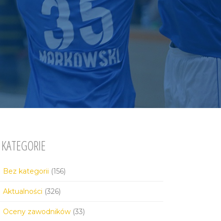
KATEGORIE
Bez kategorii
(156)
Aktualności
(326)
Oceny zawodników
(33)