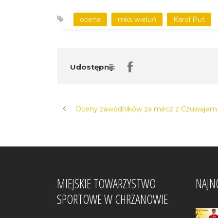
ocena
mks wieluń
Karol Put
Udostępnij:
Oceny zawodników za mecz z Czuwajem
MIEJSKIE TOWARZYSTWO
NAJN
SPORTOWE W CHRZANOWIE