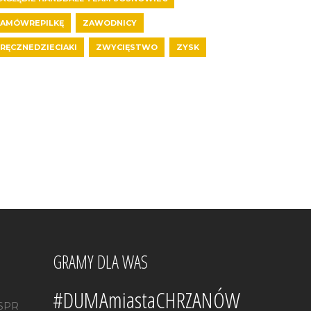
AMÓWREPILKĘ
ZAWODNICY
RĘCZNEDZIECIAKI
ZWYCIĘSTWO
ZYSK
GRAMY DLA WAS
#DUMAmiastaCHRZANÓW
 SPR