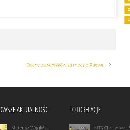
Z
Z
Oceny zawodników za mecz z Padwą
OWSZE AKTUALNOŚCI
FOTORELACJE
Mateusz Węgliński
MTS Chrzanów –