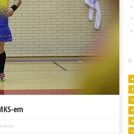
#
3
 MKS-em
F
H
dników
I