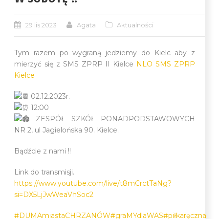
29 lis 2023
Agata
Aktualności
Tym razem po wygraną jedziemy do Kielc aby z
mierzyć się z SMS ZPRP II Kielce
NLO SMS ZPRP
Kielce
02.12.2023r.
12:00
ZESPÓŁ SZKÓŁ PONADPODSTAWOWYCH
NR 2, ul Jagielońska 90. Kielce.
Bądźcie z nami !!
Link do transmisji.
https://www.youtube.com/live/t8mCrctTaNg?
si=DX5LjJwWeaVhSoc2
#DUMAmiastaCHRZANÓW
#graMYdlaWAS
#piłkaręczna