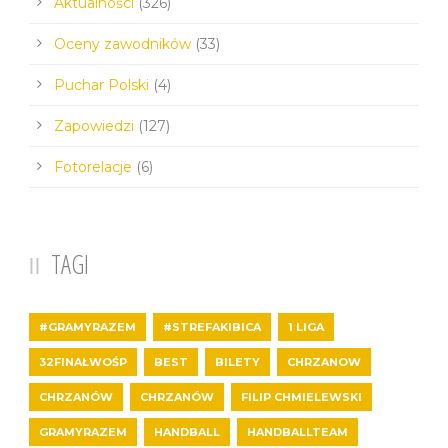
Aktualności
(326)
Oceny zawodników
(33)
Puchar Polski
(4)
Zapowiedzi
(127)
Fotorelacje
(6)
TAGI
#GRAMYRAZEM
#STREFAKIBICA
1 LIGA
32FINAŁWOŚP
BEST
BILETY
CHRZANOW
CHRZANÓW
CHRZANÓW
FILIP CHMIELEWSKI
GRAMYRAZEM
HANDBALL
HANDBALLTEAM