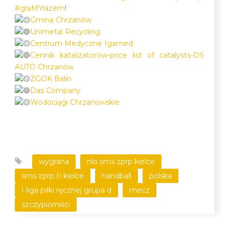
#graMYrazem
!
Gmina Chrzanów
Unimetal Recycling
Centrum Medyczne Igamed
Cennik katalizatorów-price list of catalysts-DS
AUTO Chrzanów
ZGOK Balin
Das Company
Wodociągi Chrzanowskie
wygrana
nlo sms zprp kielce
sms zprp II kielce
handball
polska
I liga piłki ręcznej grupa d
mecz
szczypiorniści