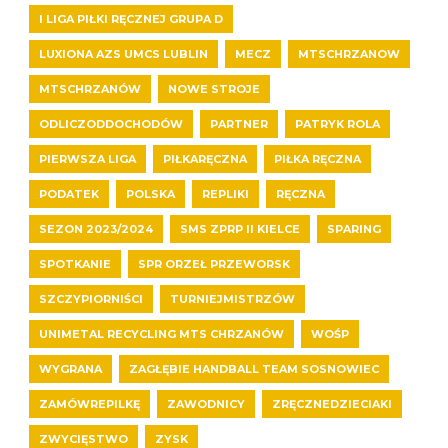
I LIGA PIŁKI RĘCZNEJ GRUPA D
LUXIONA AZS UMCS LUBLIN
MECZ
MTSCHRZANOW
MTSCHRZANÓW
NOWE STROJE
ODLICZODDOCHODÓW
PARTNER
PATRYK ROLA
PIERWSZA LIGA
PIŁKARĘCZNA
PIŁKA RĘCZNA
PODATEK
POLSKA
REPLIKI
RĘCZNA
SEZON 2023/2024
SMS ZPRP II KIELCE
SPARING
SPOTKANIE
SPR ORZEŁ PRZEWORSK
SZCZYPIORNIŚCI
TURNIEJMISTRZÓW
UNIMETAL RECYCLING MTS CHRZANÓW
WOŚP
WYGRANA
ZAGŁĘBIE HANDBALL TEAM SOSNOWIEC
ZAMÓWREPILKĘ
ZAWODNICY
ZRĘCZNEDZIECIAKI
ZWYCIĘSTWO
ZYSK