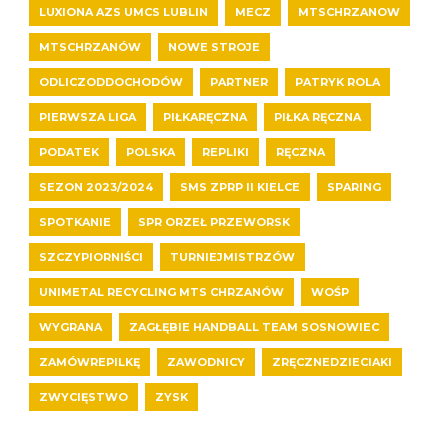
LUXIONA AZS UMCS LUBLIN
MECZ
MTSCHRZANOW
MTSCHRZANÓW
NOWE STROJE
ODLICZODDOCHODÓW
PARTNER
PATRYK ROLA
PIERWSZA LIGA
PIŁKARĘCZNA
PIŁKA RĘCZNA
PODATEK
POLSKA
REPLIKI
RĘCZNA
SEZON 2023/2024
SMS ZPRP II KIELCE
SPARING
SPOTKANIE
SPR ORZEŁ PRZEWORSK
SZCZYPIORNIŚCI
TURNIEJMISTRZÓW
UNIMETAL RECYCLING MTS CHRZANÓW
WOŚP
WYGRANA
ZAGŁĘBIE HANDBALL TEAM SOSNOWIEC
ZAMÓWREPILKĘ
ZAWODNICY
ZRĘCZNEDZIECIAKI
ZWYCIĘSTWO
ZYSK