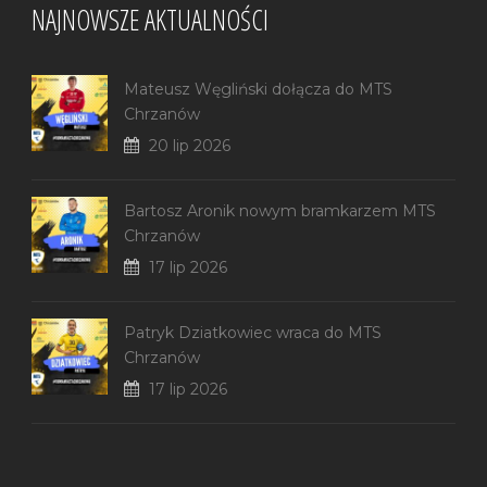
NAJNOWSZE AKTUALNOŚCI
Mateusz Węgliński dołącza do MTS
Chrzanów
20 lip 2026
Bartosz Aronik nowym bramkarzem MTS
Chrzanów
17 lip 2026
Patryk Dziatkowiec wraca do MTS
Chrzanów
17 lip 2026