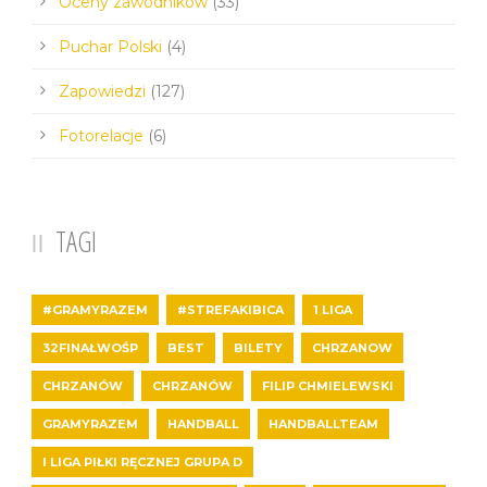
Oceny zawodników
(33)
Puchar Polski
(4)
Zapowiedzi
(127)
Fotorelacje
(6)
TAGI
#GRAMYRAZEM
#STREFAKIBICA
1 LIGA
32FINAŁWOŚP
BEST
BILETY
CHRZANOW
CHRZANÓW
CHRZANÓW
FILIP CHMIELEWSKI
GRAMYRAZEM
HANDBALL
HANDBALLTEAM
I LIGA PIŁKI RĘCZNEJ GRUPA D