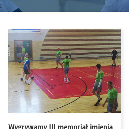
Wygrywamy III memoriał imienia