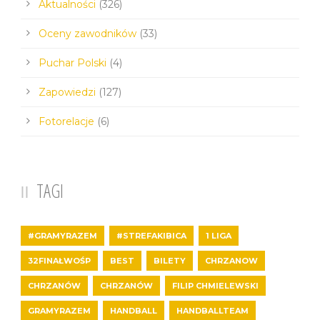
Aktualności
(326)
Oceny zawodników
(33)
Puchar Polski
(4)
Zapowiedzi
(127)
Fotorelacje
(6)
TAGI
#GRAMYRAZEM
#STREFAKIBICA
1 LIGA
32FINAŁWOŚP
BEST
BILETY
CHRZANOW
CHRZANÓW
CHRZANÓW
FILIP CHMIELEWSKI
GRAMYRAZEM
HANDBALL
HANDBALLTEAM