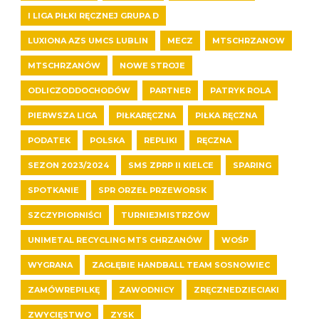
I LIGA PIŁKI RĘCZNEJ GRUPA D
LUXIONA AZS UMCS LUBLIN
MECZ
MTSCHRZANOW
MTSCHRZANÓW
NOWE STROJE
ODLICZODDOCHODÓW
PARTNER
PATRYK ROLA
PIERWSZA LIGA
PIŁKARĘCZNA
PIŁKA RĘCZNA
PODATEK
POLSKA
REPLIKI
RĘCZNA
SEZON 2023/2024
SMS ZPRP II KIELCE
SPARING
SPOTKANIE
SPR ORZEŁ PRZEWORSK
SZCZYPIORNIŚCI
TURNIEJMISTRZÓW
UNIMETAL RECYCLING MTS CHRZANÓW
WOŚP
WYGRANA
ZAGŁĘBIE HANDBALL TEAM SOSNOWIEC
ZAMÓWREPILKĘ
ZAWODNICY
ZRĘCZNEDZIECIAKI
ZWYCIĘSTWO
ZYSK