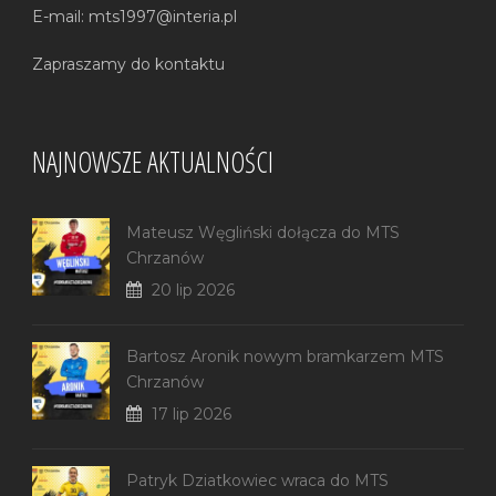
E-mail: mts1997@interia.pl
Zapraszamy do kontaktu
NAJNOWSZE AKTUALNOŚCI
Mateusz Węgliński dołącza do MTS
Chrzanów
20 lip 2026
Bartosz Aronik nowym bramkarzem MTS
Chrzanów
17 lip 2026
Patryk Dziatkowiec wraca do MTS