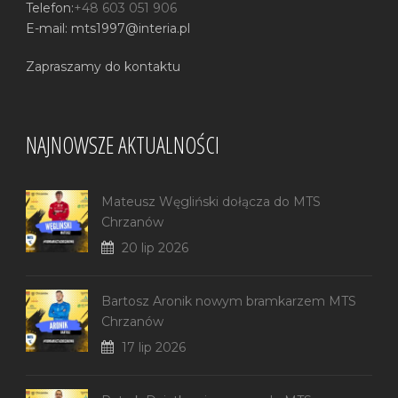
Telefon:
+48 603 051 906
E-mail: mts1997@interia.pl
Zapraszamy do kontaktu
NAJNOWSZE AKTUALNOŚCI
Mateusz Węgliński dołącza do MTS
Chrzanów
20 lip 2026
Bartosz Aronik nowym bramkarzem MTS
Chrzanów
17 lip 2026