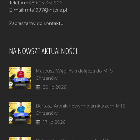
Telefon:
+48 603 051 906
E-mail: mts1997@interia.pl
Zapraszamy do kontaktu
NAJNOWSZE AKTUALNOŚCI
Mateusz Węgliński dołącza do MTS
Chrzanów
20 lip 2026
Bartosz Aronik nowym bramkarzem MTS
Chrzanów
17 lip 2026