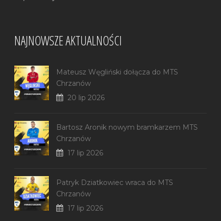
NAJNOWSZE AKTUALNOŚCI
Mateusz Węgliński dołącza do MTS
Chrzanów
20 lip 2026
Bartosz Aronik nowym bramkarzem MTS
Chrzanów
17 lip 2026
Patryk Dziatkowiec wraca do MTS
Chrzanów
17 lip 2026