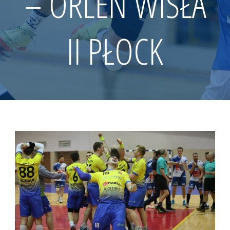
– ORLEN WISŁA
II PŁOCK