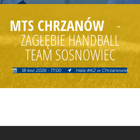
MTS CHRZANÓW
-
ZAGŁĘBIE HANDBALL
TEAM SOSNOWIEC
18 kwi 2026 - 17:00
Hala #K2 w Chrzanowie