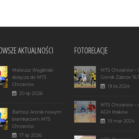
OWSZE AKTUALNOŚCI
FOTORELACJE
Mateusz Węgliński
MTS Chrzanów –
dołącza do MTS
Górnik Zabrze 16.
Chrzanów
19 lis 2024
20 lip 2026
MTS Chrzanów –
Bartosz Aronik nowym
AGH Kraków
bramkarzem MTS
19 mar 2024
Chrzanów
17 lip 2026