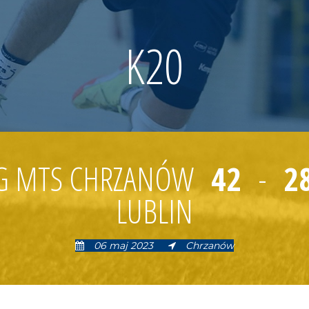
K20
NG MTS CHRZANÓW
42
-
2
LUBLIN
06 maj 2023
Chrzanów