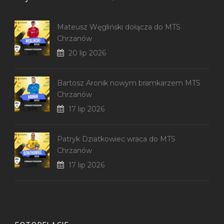
Mateusz Węgliński dołącza do MTS
Chrzanów
20 lip 2026
Bartosz Aronik nowym bramkarzem MTS
Chrzanów
17 lip 2026
Patryk Dziatkowiec wraca do MTS
Chrzanów
17 lip 2026