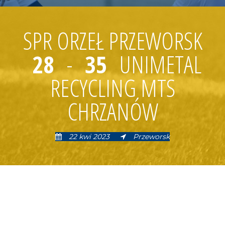
SPR ORZEŁ PRZEWORSK
28
-
35
UNIMETAL
RECYCLING MTS
CHRZANÓW
22 kwi 2023
Przeworsk