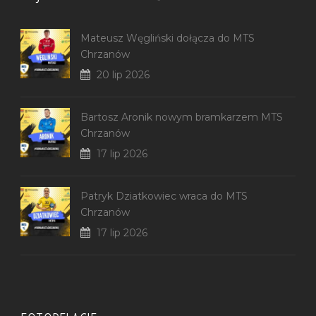
Mateusz Węgliński dołącza do MTS
Chrzanów
20 lip 2026
Bartosz Aronik nowym bramkarzem MTS
Chrzanów
17 lip 2026
Patryk Dziatkowiec wraca do MTS
Chrzanów
17 lip 2026