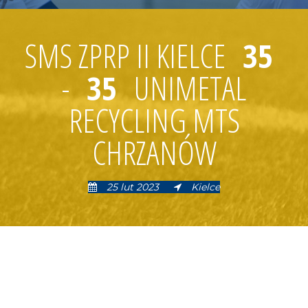
SMS ZPRP II KIELCE
35
-
35
UNIMETAL
RECYCLING MTS
CHRZANÓW
25 lut 2023
Kielce